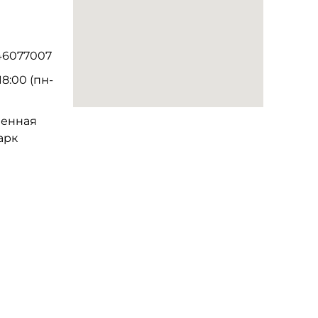
46077007
18:00 (пн-
венная
арк
ай.
жное
,
,
уцзянь,