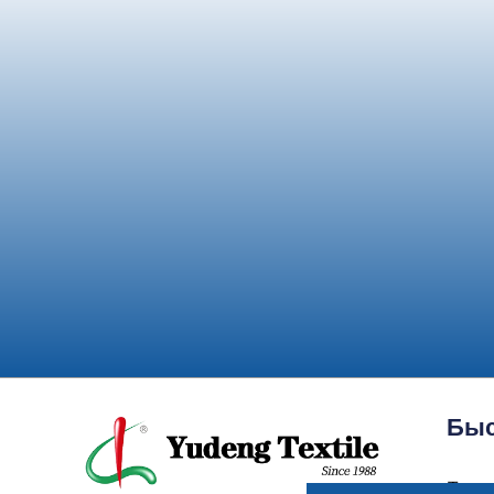
Быс
Трик