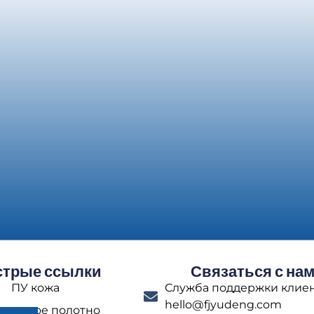
трые ссылки
Связаться с на
ПУ кожа
Служба поддержки клиен
hello@fjyudeng.com
отажное полотно