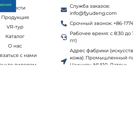
ожения
Служба заказов:
Новости
info@fjyudeng.com
Продукция
Срочный звонок: +86-177
VR-тур
Рабочее время: с 8:30 до 
Каталог
пт)
О нас
Адрес фабрики (искусст
язаться с нами
кожа): Промышленный п
аньте дилером
Цзинкоу, № 510, Датянь,
провинция Фуцзянь, Кит
Адрес фабрики (трикота
полотно): ул. Линьюань, 3
промышленный парк Ули
Цзиньцзян, провинция Ф
Китай.