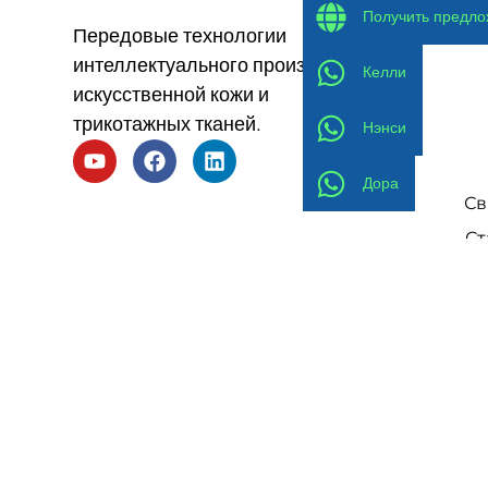
Получить предл
Передовые технологии
интеллектуального производства
Келли
искусственной кожи и
трикотажных тканей.
Нэнси
Дора
Св
Ст