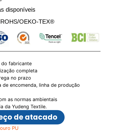
s disponíveis
CH/ROHS/OEKO-TEX®
 do fabricante
ização completa
rega no prazo
a de encomenda, linha de produção
com as normas ambientais
a da Yudeng Textile.
eço de atacado
couro PU