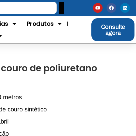
ias
Produtos
Consulte
agora
 couro de poliuretano
0 metros
de couro sintético
bril
ção