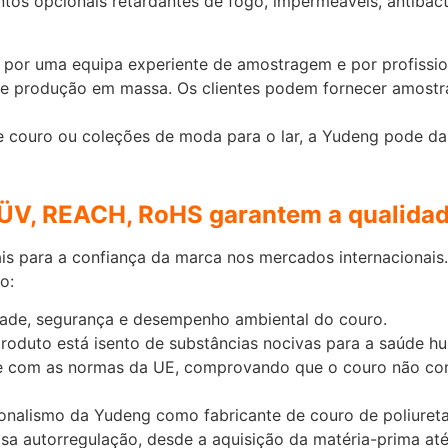
ntos opcionais retardantes de fogo, impermeáveis, antibacte
 por uma equipa experiente de amostragem e por profissi
de produção em massa. Os clientes podem fornecer amostra
de couro ou coleções de moda para o lar, a Yudeng pode da
TÜV, REACH, RoHS garantem a qualidad
is para a confiança da marca nos mercados internacionais
o:
lidade, segurança e desempenho ambiental do couro.
produto está isento de substâncias nocivas para a saúde h
e com as normas da UE, comprovando que o couro não con
onalismo da Yudeng como fabricante de couro de poliureta
a autorregulação, desde a aquisição da matéria-prima até 