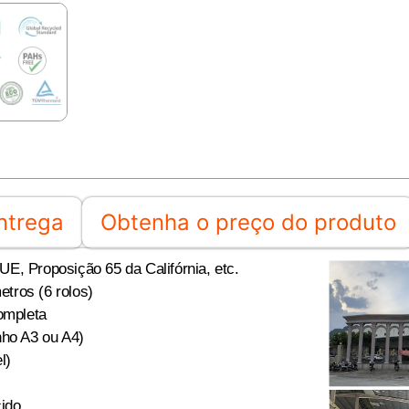
ntrega
Obtenha o preço do produto
E, Proposição 65 da Califórnia, etc.
tros (6 rolos)
ompleta
nho A3 ou A4)
l)
ido