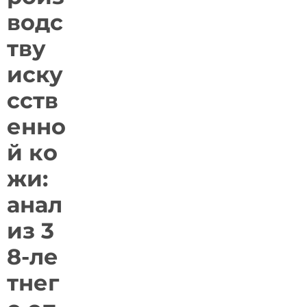
водс
тву
иску
сств
енно
й ко
жи:
анал
из 3
8-ле
тнег