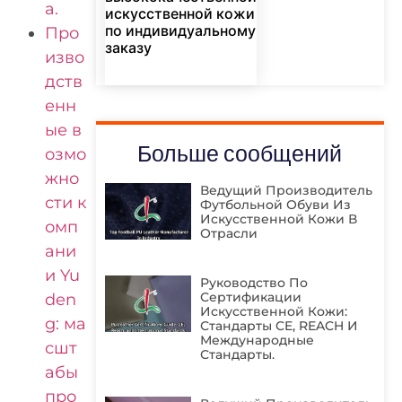
а.
искусственной кожи
по индивидуальному
Про
заказу
изво
дств
енн
ые в
Больше сообщений
озмо
жно
Ведущий Производитель
сти к
Футбольной Обуви Из
Искусственной Кожи В
омп
Отрасли
ани
и Yu
Руководство По
Сертификации
den
Искусственной Кожи:
g: ма
Стандарты CE, REACH И
Международные
сшт
Стандарты.
абы
про