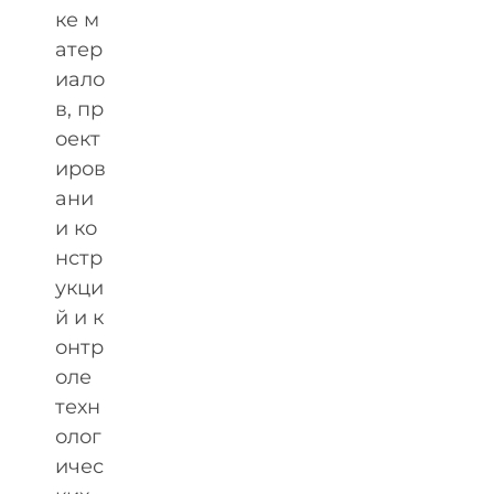
ке м
атер
иало
в, пр
оект
иров
ани
и ко
нстр
укци
й и к
онтр
оле
техн
олог
ичес