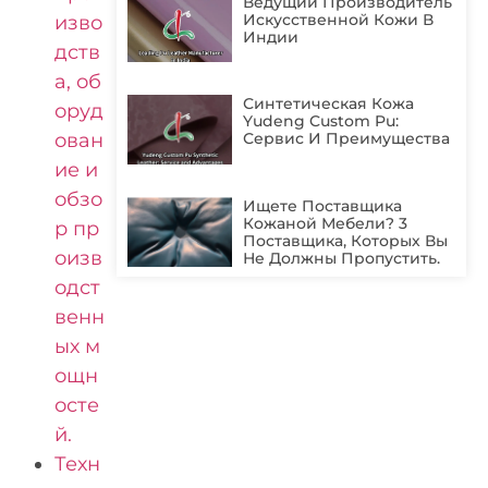
Ведущий Производитель
Искусственной Кожи В
изво
Индии
дств
а, об
Синтетическая Кожа
оруд
Yudeng Custom Pu:
ован
Сервис И Преимущества
ие и
обзо
Ищете Поставщика
Кожаной Мебели? 3
р пр
Поставщика, Которых Вы
оизв
Не Должны Пропустить.
одст
венн
ых м
ощн
осте
й.
Техн