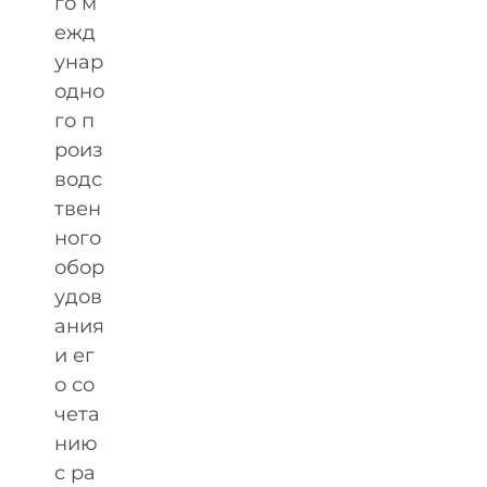
го м
ежд
унар
одно
го п
роиз
водс
твен
ного
обор
удов
ания
и ег
о со
чета
нию
с ра