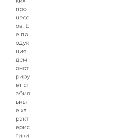
ких
про
цесс
ов. Е
е пр
одук
ция
дем
онст
риру
ет ст
абил
ьны
е ха
ракт
ерис
тики