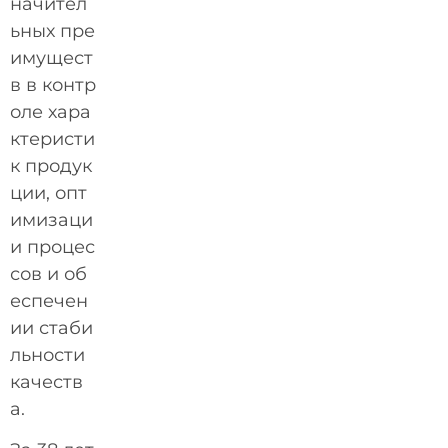
начител
ьных пре
имущест
в в контр
оле хара
ктеристи
к продук
ции, опт
имизаци
и процес
сов и об
еспечен
ии стаби
льности
качеств
а.