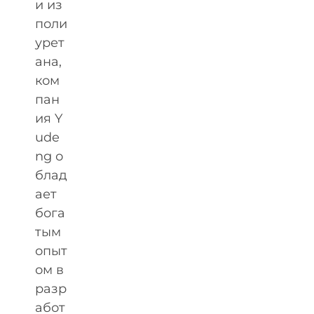
и из
поли
урет
ана,
ком
пан
ия Y
ude
ng о
блад
ает
бога
тым
опыт
ом в
разр
абот