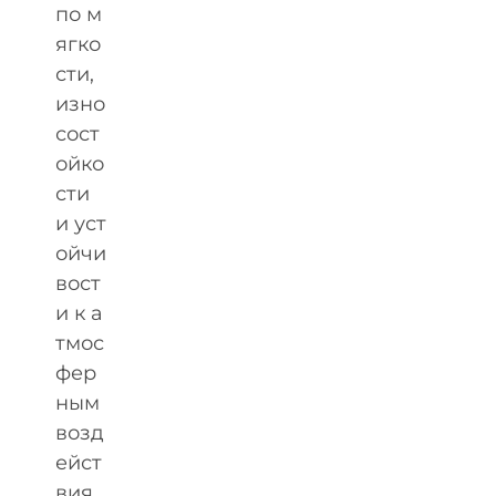
по м
ягко
сти,
изно
сост
ойко
сти
и уст
ойчи
вост
и к а
тмос
фер
ным
возд
ейст
вия