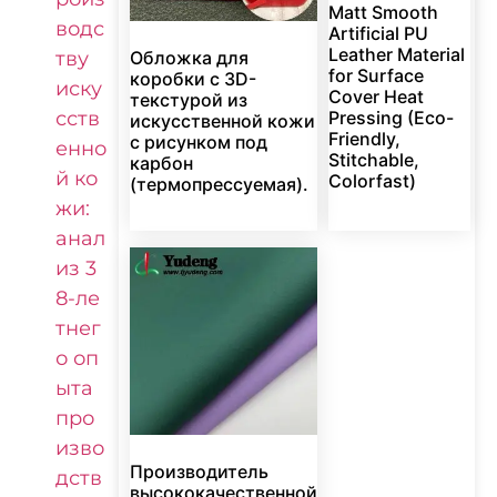
Matt Smooth
водс
Artificial PU
Leather Material
тву
Обложка для
for Surface
коробки с 3D-
иску
Cover Heat
текстурой из
сств
Pressing (Eco-
искусственной кожи
Friendly,
с рисунком под
енно
Stitchable,
карбон
й ко
Colorfast)
(термопрессуемая).
жи:
анал
из 3
8-ле
тнег
о оп
ыта
про
изво
Производитель
дств
высококачественной