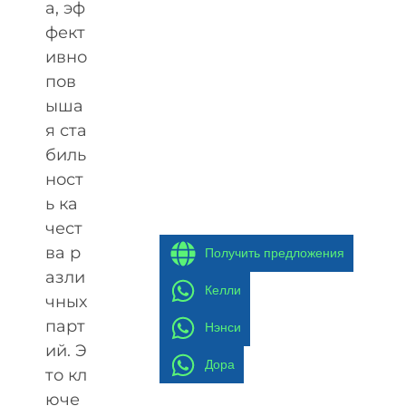
а, эф
фект
ивно
пов
ыша
я ста
биль
ност
ь ка
чест
ва р
Получить предложения
азли
Келли
чных
парт
Нэнси
ий. Э
Дора
то кл
юче