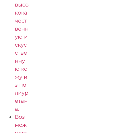
высо
кока
чест
венн
ую и
скус
стве
нну
ю ко
жу и
з по
лиур
етан
а.
Воз
мож
ност