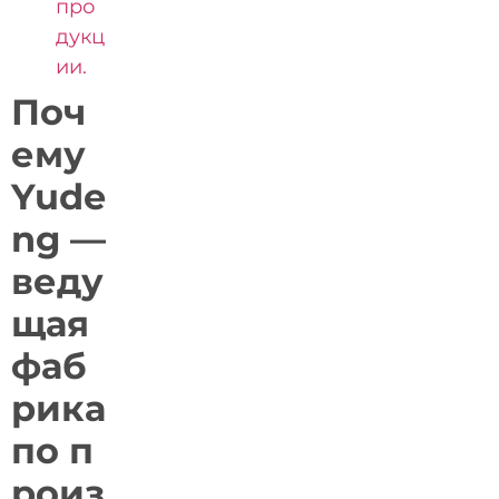
про
дукц
ии.
Поч
ему
Yude
ng —
веду
щая
фаб
рика
по п
роиз