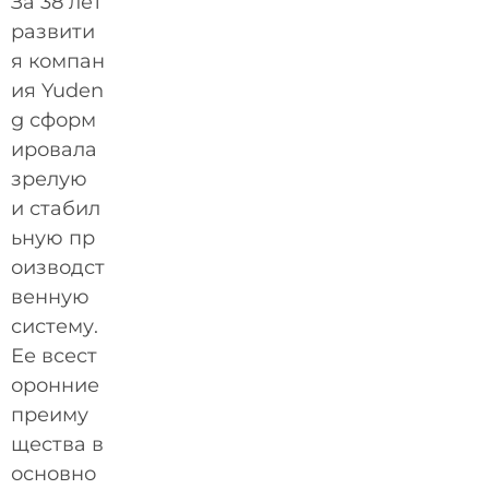
За 38 лет
развити
я компан
ия Yuden
g сформ
ировала
зрелую
и стабил
ьную пр
оизводст
венную
систему.
Ее всест
оронние
преиму
щества в
основно