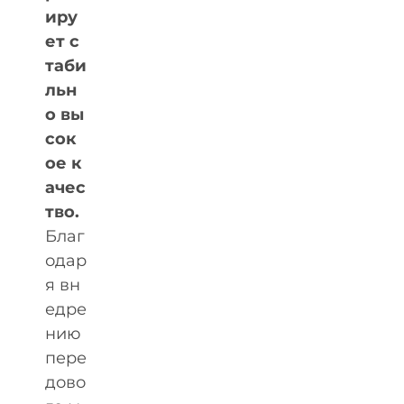
иру
ет с
таби
льн
о вы
сок
ое к
ачес
тво.
Благ
одар
я вн
едре
нию
пере
дово