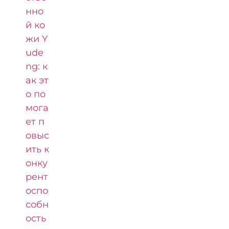
нно
й ко
жи Y
ude
ng: к
ак эт
о по
мога
ет п
овыс
ить к
онку
рент
оспо
собн
ость