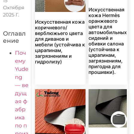
15
Октября
Искусственная
2025 Г.
кожа Hermès
оранжевого
Искусственная кожа
цвета для
коричневого/
автомобильных
Оглавл
верблюжьего цвета
сидений и
для диванов и
ение
обивки салона
мебели (устойчива к
(устойчива к
царапинам,
Поч
царапинам,
загрязнениям и
ему
загрязнениям,
гидролизу)
пригодна для
Yude
прошивки).
ng
— ве
дущ
ая ф
абр
ика
по п
роиз