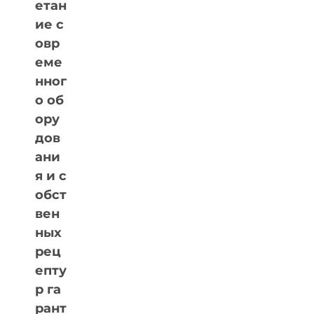
етан
ие с
овр
еме
нног
о об
ору
дов
ани
я и с
обст
вен
ных
рец
епту
р га
рант