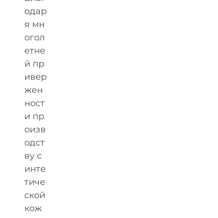
одар
я мн
огол
етне
й пр
ивер
жен
ност
и пр
оизв
одст
ву с
инте
тиче
ской
кож