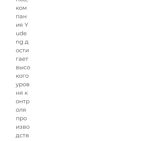
ком
пан
ия Y
ude
ng д
ости
гает
высо
кого
уров
ня к
онтр
оля
про
изво
дств