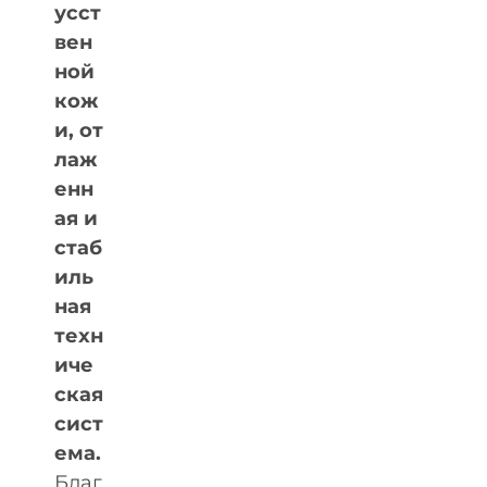
усст
вен
ной
кож
и, от
лаж
енн
ая и
стаб
иль
ная
техн
иче
ская
сист
ема.
Благ