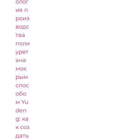
олог
ия п
роиз
водс
тва
поли
урет
ана
мок
рым
спос
обо
м Yu
den
g: ка
к соз
дать