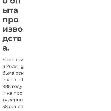
о оп
ыта
про
изво
дств
а.
Компани
я Yudeng
была осн
ована в 1
988 году
и на про
тяжении
38 лет сп