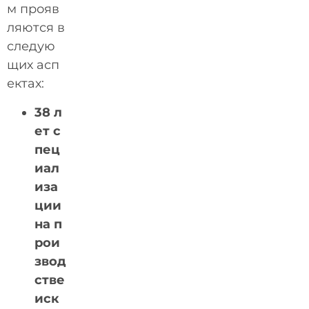
м прояв
ляются в
следую
щих асп
ектах:
38 л
ет с
пец
иал
иза
ции
на п
рои
звод
стве
иск