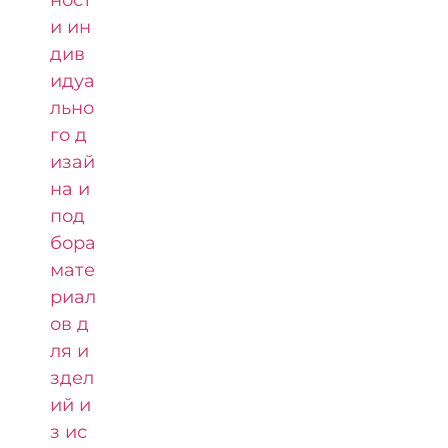
и ин
див
идуа
льно
го д
изай
на и
под
бора
мате
риал
ов д
ля и
здел
ий и
з ис