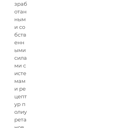
зраб
отан
ным
и со
бств
енн
ыми
сила
ми с
исте
мам
и ре
цепт
ур п
олиу
рета
нов,