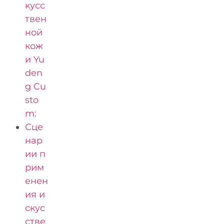
кусс
твен
ной
кож
и Yu
den
g Cu
sto
m:
Сце
нар
ии п
рим
енен
ия и
скус
стве