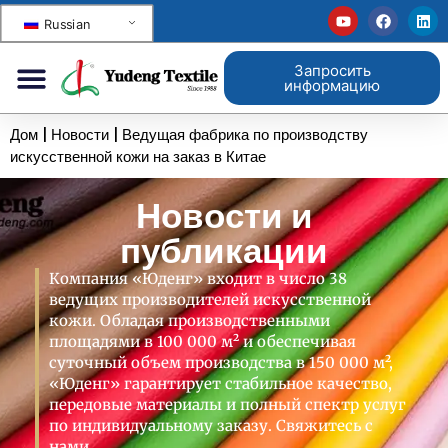
Russian
Запросить
информацию
Дом
|
Новости
|
Ведущая фабрика по производству
искусственной кожи на заказ в Китае
Новости и
публикации
Компания «Юденг» входит в число 38
ведущих производителей искусственной
кожи. Обладая производственными
площадями в 100 000 м² и обеспечивая
суточный объем производства в 150 000 м²,
«Юденг» гарантирует стабильное качество,
передовые материалы и полный спектр услуг
по индивидуальному заказу. Свяжитесь с
нами.