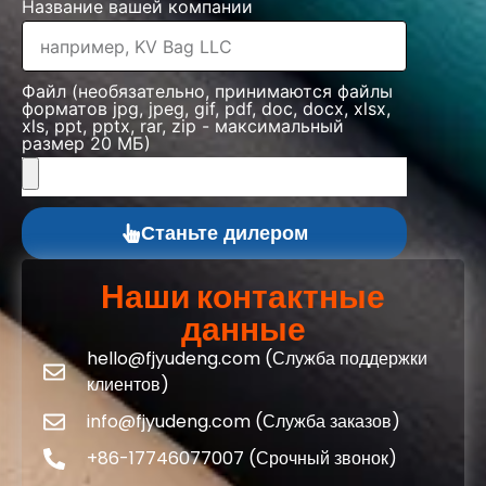
Название вашей компании
Файл (необязательно, принимаются файлы
форматов jpg, jpeg, gif, pdf, doc, docx, xlsx,
xls, ppt, pptx, rar, zip - максимальный
размер 20 МБ)
Станьте дилером
Наши контактные
данные
hello@fjyudeng.com (Служба поддержки
клиентов)
info@fjyudeng.com (Служба заказов)
+86-17746077007 (Срочный звонок)