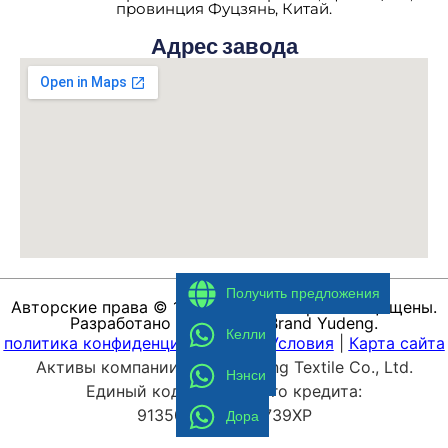
провинция Фуцзянь, Китай.
Адрес завода
Получить предложения
Авторские права © 1988-2026. Все права защищены.
Разработано компанией Brand Yudeng.
Келли
политика конфиденциальности
|
Условия
|
Карта сайта
Активы компании Fujian Yudeng Textile Co., Ltd.
Нэнси
Единый код социального кредита:
9135042557298739XP
Дора