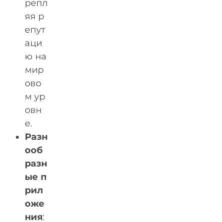
репл
яя р
епут
аци
ю на
мир
ово
м ур
овн
е.
Разн
ооб
разн
ые п
рил
оже
ния
: