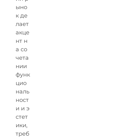
ыно
к де
лает
акце
нт н
а со
чета
нии
функ
цио
наль
ност
и и э
стет
ики,
треб