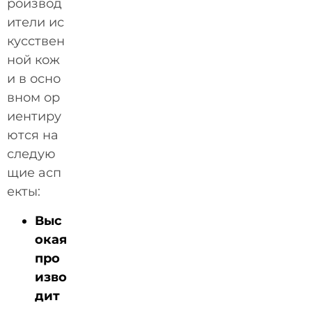
роизвод
ители ис
кусствен
ной кож
и в осно
вном ор
иентиру
ются на
следую
щие асп
екты:
Выс
окая
про
изво
дит