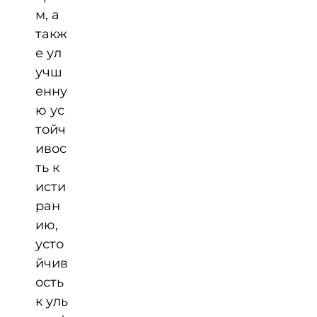
м, а
такж
е ул
учш
енну
ю ус
тойч
ивос
ть к
исти
ран
ию,
усто
йчив
ость
к уль