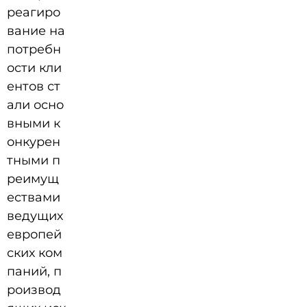
реагиро
вание на
потребн
ости кли
ентов ст
али осно
вными к
онкурен
тными п
реимущ
ествами
ведущих
европей
ских ком
паний, п
роизвод