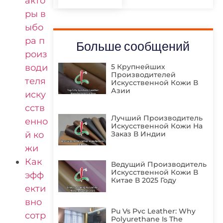
акто
ры в
ыбо
ра п
Больше сообщений
роиз
води
5 Крупнейших
Производителей
теля
Искусственной Кожи В
Азии
иску
сств
Лучший Производитель
енно
Искусственной Кожи На
й ко
Заказ В Индии
жи
Как
Ведущий Производитель
Искусственной Кожи В
эфф
Китае В 2025 Году
екти
вно
Pu Vs Pvc Leather: Why
сотр
Polyurethane Is The