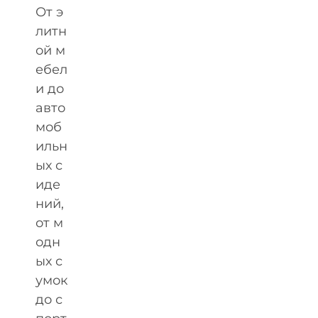
От э
литн
ой м
ебел
и до
авто
моб
ильн
ых с
иде
ний,
от м
одн
ых с
умок
до с