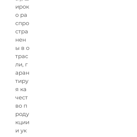
ирок
о ра
спро
стра
нен
ы в о
трас
ли, г
аран
тиру
я ка
чест
во п
роду
кции
и ук