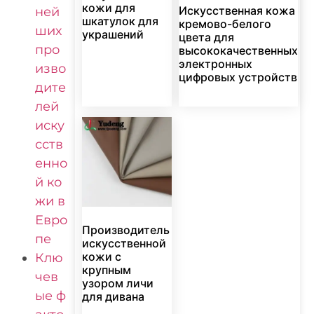
кожи для
Искусственная кожа
ней
шкатулок для
кремово-белого
ших
украшений
цвета для
про
высококачественных
электронных
изво
цифровых устройств
дите
лей
иску
сств
енно
й ко
жи в
Евро
Производитель
пе
искусственной
кожи с
Клю
крупным
чев
узором личи
ые ф
для дивана