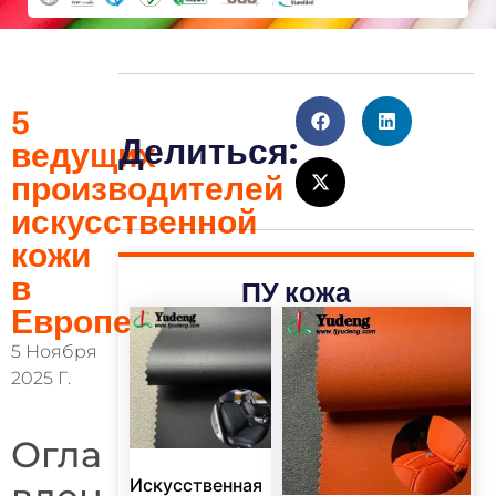
5
Делиться:
ведущих
производителей
искусственной
кожи
в
ПУ кожа
Европе
5 Ноября
2025 Г.
Огла
Искусственная