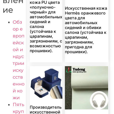
влен
кожа PU цвета
«полуночно-
ие
Искусственная кожа
черный» для
Hermès оранжевого
автомобильных
цвета для
сидений и
Обз
автомобильных
салона
сидений и обивки
ор е
(устойчива к
салона (устойчива к
вроп
царапинам,
царапинам,
загрязнениям, с
загрязнениям,
ейск
возможностью
пригодна для
ой и
прошивки).
прошивки).
ндус
трии
иску
сств
енно
й ко
жи
Пять
Производитель
круп
искусственной