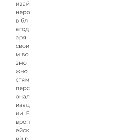
изай
неро
в бл
агод
аря
свои
м во
змо
жно
стям
перс
онал
изац
ии. Е
вроп
ейск
ий р