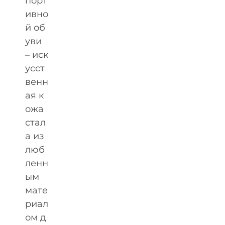
порт
ивно
й об
уви
– иск
усст
венн
ая к
ожа
стал
а из
люб
ленн
ым
мате
риал
ом д