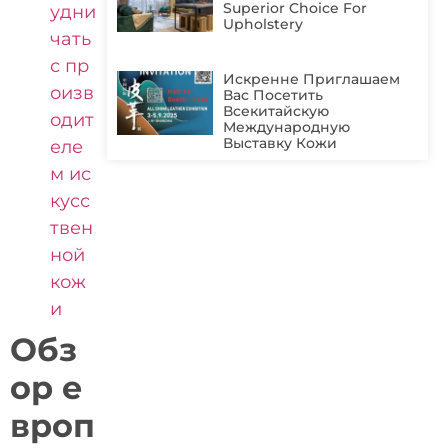
Superior Choice For
удни
Upholstery
чать
с пр
Искренне Приглашаем
оизв
Вас Посетить
Всекитайскую
одит
Международную
Выставку Кожи
еле
м ис
кусс
твен
ной
кож
и
Обз
ор е
вроп