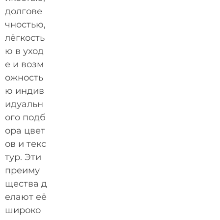
долгове
чностью,
лёгкость
ю в уход
е и возм
ожность
ю индив
идуальн
ого подб
ора цвет
ов и текс
тур. Эти
преиму
щества д
елают её
широко