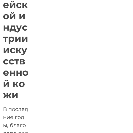
ейск
ой и
ндус
трии
иску
сств
енно
й ко
жи
В послед
ние год
ы, благо