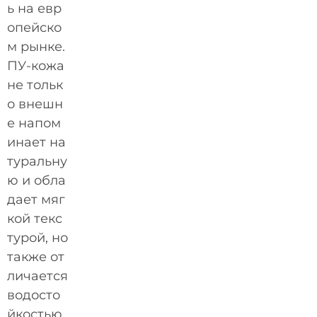
ь на евр
опейско
м рынке.
ПУ-кожа
не тольк
о внешн
е напом
инает на
туральну
ю и обла
дает мяг
кой текс
турой, но
также от
личается
водосто
йкостью,