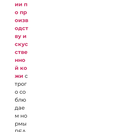
ии п
о пр
оизв
одст
ву и
скус
стве
нно
й ко
жи
с
трог
о со
блю
дае
м но
рмы
REA