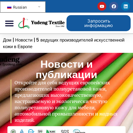
Russian
Запросить
информацию
Дом
|
Новости
|
5 ведущих производителей искусственной
кожи в Европе
Новости и
публикации
Откройте для себя ведущих европейских
производителей полиуретановой кожи,
предлагающих высококачественную,
настраиваемую и экологически чистую
полиуретановую кожу для мебели,
автомобильной промышленности и модных
изделий.