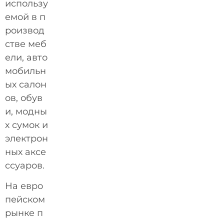
использу
емой в п
роизвод
стве меб
ели, авто
мобильн
ых салон
ов, обув
и, модны
х сумок и
электрон
ных аксе
ссуаров.
На евро
пейском
рынке п