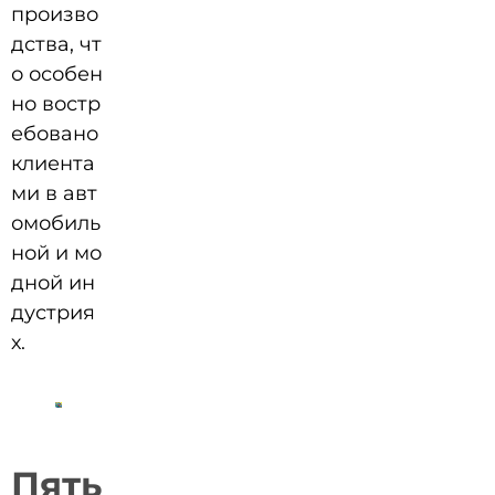
произво
дства, чт
о особен
но востр
ебовано
клиента
ми в авт
омобиль
ной и мо
дной ин
дустрия
х.
Пять