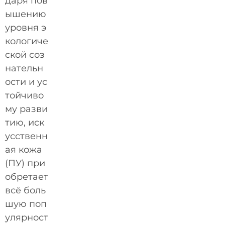
даря пов
ышению
уровня э
кологиче
ской соз
нательн
ости и ус
тойчиво
му разви
тию, иск
усственн
ая кожа
(ПУ) при
обретает
всё боль
шую поп
улярност