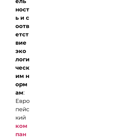
ель
ност
ь и с
оотв
етст
вие
эко
логи
ческ
им н
орм
ам
:
Евро
пейс
кий
ком
пан