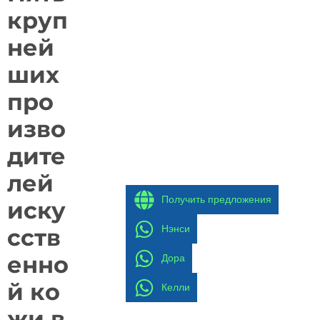
круп
ней
ших
про
изво
дите
лей
Получить предложения
иску
Нэнси
сств
енно
Дора
й ко
Келли
жи в