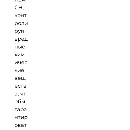
CH,
конт
роли
руя
вред
ные
хим
ичес
кие
вещ
еств
а, чт
обы
гара
нтир
оват