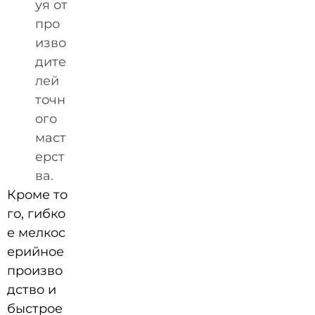
уя от
про
изво
дите
лей
точн
ого
маст
ерст
ва.
Кроме то
го, гибко
е мелкос
ерийное
произво
дство и
быстрое