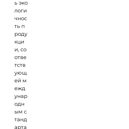
ь эко
логи
чнос
ть п
роду
кци
и, со
отве
тств
ующ
ей м
ежд
унар
одн
ым с
танд
арта