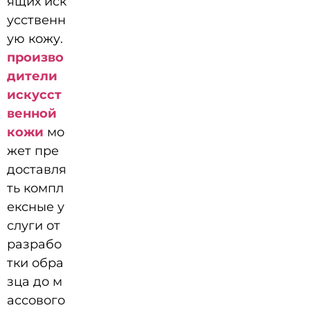
ящих иск
усственн
ую кожу.
произво
дители
искусст
венной
кожи
мо
жет пре
доставля
ть компл
ексные у
слуги от
разрабо
тки обра
зца до м
ассового