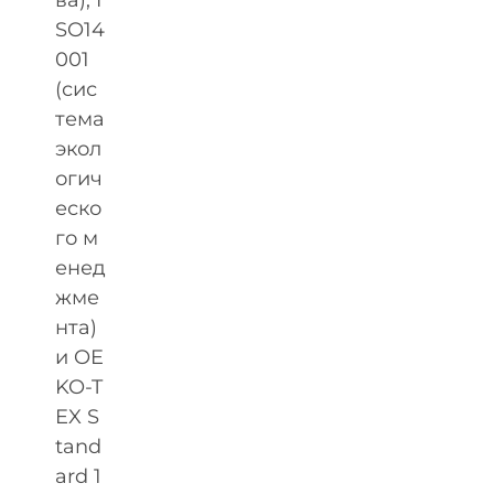
SO14
001
(сис
тема
экол
огич
еско
го м
енед
жме
нта)
и OE
KO-T
EX S
tand
ard 1