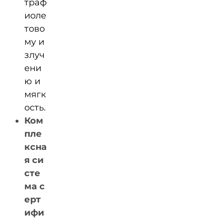
траф
иоле
тово
му и
злуч
ени
ю и
мягк
ость.
Ком
пле
ксна
я си
сте
ма с
ерт
ифи