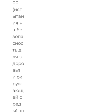
00
(исп
ытан
ия н
а бе
зопа
снос
ть д
ля з
доро
вья
и ок
руж
ающ
ей с
ред
ы), ш