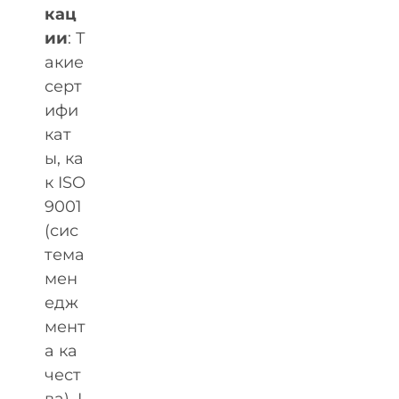
кац
ии
: Т
акие
серт
ифи
кат
ы, ка
к ISO
9001
(сис
тема
мен
едж
мент
а ка
чест
ва), I