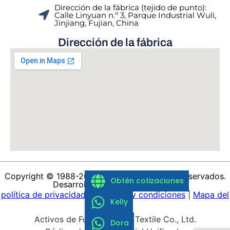
Dirección de la fábrica (tejido de punto):
Calle Linyuan n.º 3, Parque Industrial Wuli,
Jinjiang, Fujian, China
Dirección de la fábrica
Copyright © 1988-2026 Todos los derechos reservados.
Obtén cotizaciones
Desarrollado por Brand Yudeng.
política de privacidad
|
Términos y condiciones
|
Mapa del
Kelly
sitio
Activos de Fujian Yudeng Textile Co., Ltd.
Dora