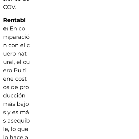
COV.
Rentabl
e:
En co
mparació
n con el c
uero nat
ural, el cu
ero Pu ti
ene cost
os de pro
ducción
más bajo
s y es má
s asequib
le, lo que
lo hace a