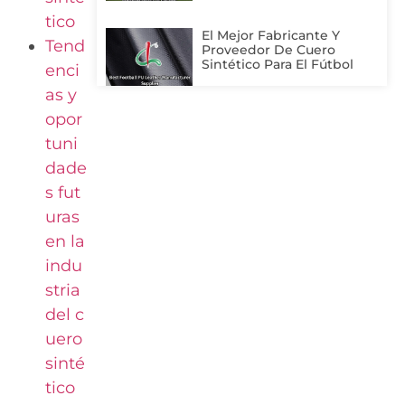
tico
El Mejor Fabricante Y
Tend
Proveedor De Cuero
Sintético Para El Fútbol
enci
as y
opor
tuni
dade
s fut
uras
en la
indu
stria
del c
uero
sinté
tico