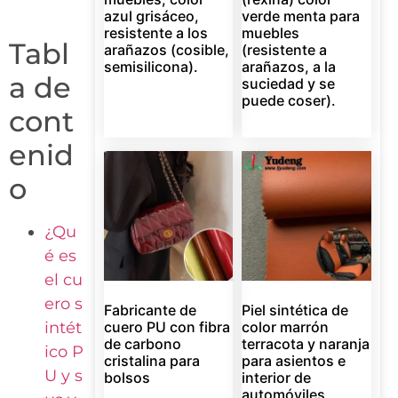
azul grisáceo,
verde menta para
resistente a los
muebles
Tabl
arañazos (cosible,
(resistente a
semisilicona).
arañazos, a la
a de
suciedad y se
puede coser).
cont
enid
o
¿Qu
é es
el cu
ero s
Fabricante de
Piel sintética de
intét
cuero PU con fibra
color marrón
de carbono
terracota y naranja
ico P
cristalina para
para asientos e
U y s
bolsos
interior de
automóviles