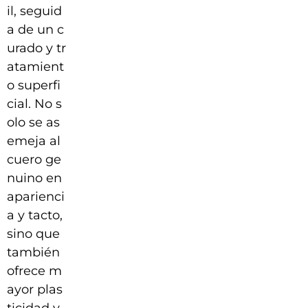
il, seguid
a de un c
urado y tr
atamient
o superfi
cial. No s
olo se as
emeja al
cuero ge
nuino en
aparienci
a y tacto,
sino que
también
ofrece m
ayor plas
ticidad y