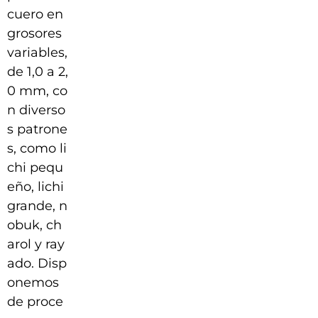
cuero en
grosores
variables,
de 1,0 a 2,
0 mm, co
n diverso
s patrone
s, como li
chi pequ
eño, lichi
grande, n
obuk, ch
arol y ray
ado. Disp
onemos
de proce