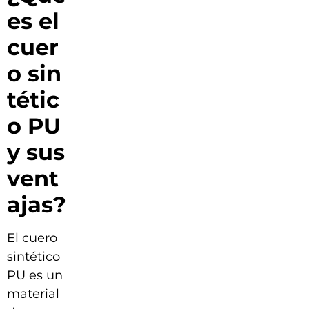
es el
cuer
o sin
tétic
o PU
y sus
vent
ajas?
El cuero
sintético
PU es un
material