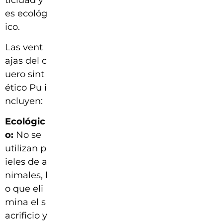
es ecológ
ico.
Las vent
ajas del c
uero sint
ético Pu i
ncluyen:
Ecológic
o:
No se
utilizan p
ieles de a
nimales, l
o que eli
mina el s
acrificio y