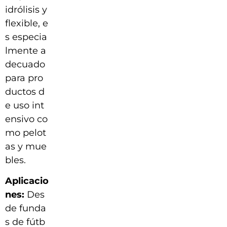
idrólisis y
flexible, e
s especia
lmente a
decuado
para pro
ductos d
e uso int
ensivo co
mo pelot
as y mue
bles.
Aplicacio
nes:
Des
de funda
s de fútb