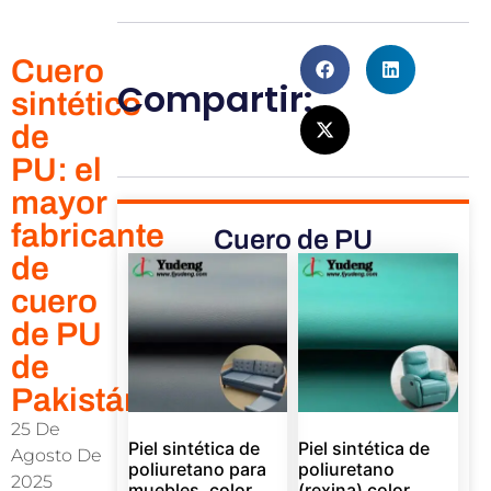
Cuero
Compartir:
sintético
de
PU: el
mayor
fabricante
Cuero de PU
de
cuero
de PU
de
Pakistán
25 De
Piel sintética de
Piel sintética de
Agosto De
poliuretano para
poliuretano
2025
muebles, color
(rexina) color