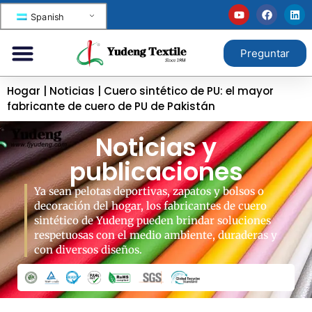
Spanish
Preguntar
Hogar
|
Noticias
|
Cuero sintético de PU: el mayor
fabricante de cuero de PU de Pakistán
Noticias y
publicaciones
Ya sean pelotas deportivas, zapatos y bolsos o
decoración del hogar, los fabricantes de cuero
sintético de Yudeng pueden brindar soluciones
respetuosas con el medio ambiente, duraderas y
con diversos diseños.