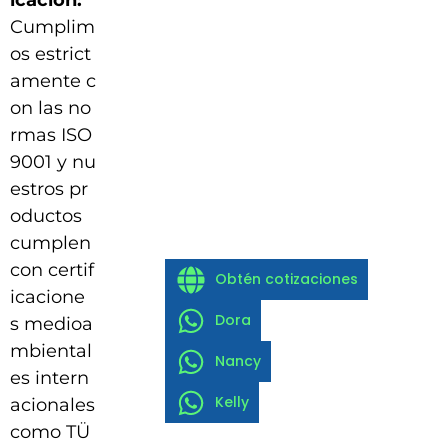
icación:
Cumplim
os estrict
amente c
on las no
rmas ISO
9001 y nu
estros pr
oductos
cumplen
con certif
Obtén cotizaciones
icacione
Dora
s medioa
mbiental
Nancy
es intern
Kelly
acionales
como TÜ