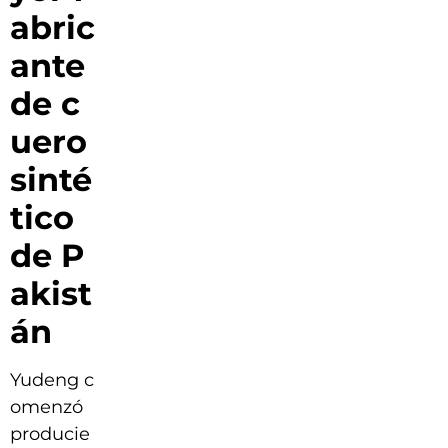
abric
ante
de c
uero
sinté
tico
de P
akist
án
Yudeng c
omenzó
producie