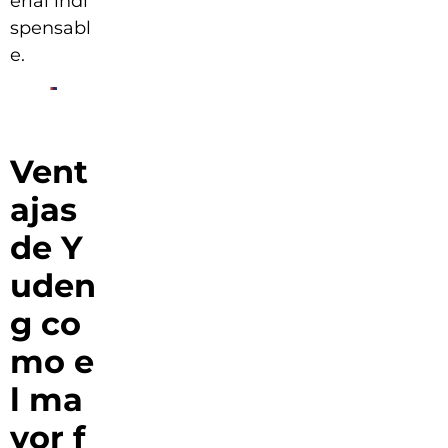
erial indi
spensabl
e.
Vent
ajas
de Y
uden
g co
mo e
l ma
yor f