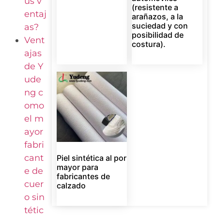
us v
(resistente a
entaj
arañazos, a la
suciedad y con
as?
posibilidad de
Vent
costura).
ajas
de Y
ude
ng c
omo
el m
ayor
fabri
cant
Piel sintética al por
mayor para
e de
fabricantes de
cuer
calzado
o sin
tétic