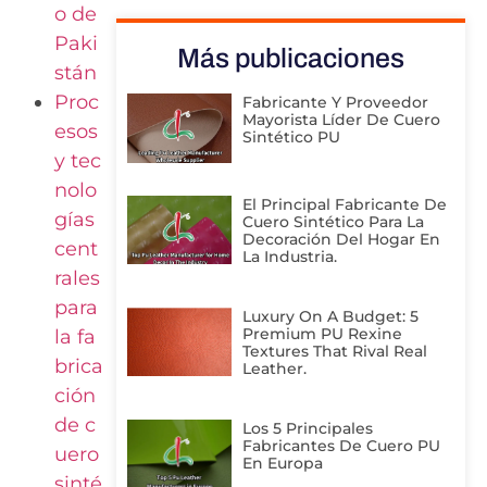
o de
Paki
Más publicaciones
stán
Proc
Fabricante Y Proveedor
Mayorista Líder De Cuero
esos
Sintético PU
y tec
nolo
El Principal Fabricante De
gías
Cuero Sintético Para La
Decoración Del Hogar En
cent
La Industria.
rales
para
Luxury On A Budget: 5
Premium PU Rexine
la fa
Textures That Rival Real
brica
Leather.
ción
de c
Los 5 Principales
Fabricantes De Cuero PU
uero
En Europa
sinté