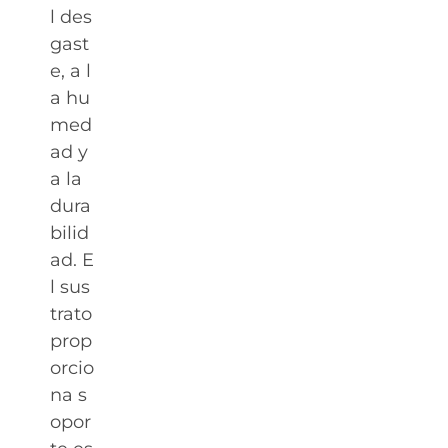
l des
gast
e, a l
a hu
med
ad y
a la
dura
bilid
ad. E
l sus
trato
prop
orcio
na s
opor