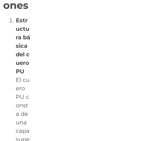
ones
Estr
uctu
ra bá
sica
del c
uero
PU
El cu
ero
PU c
onst
a de
una
capa
supe