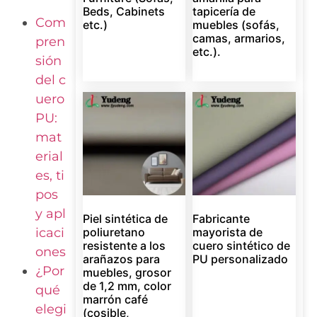
Beds, Cabinets
tapicería de
Com
etc.)
muebles (sofás,
camas, armarios,
pren
etc.).
sión
del c
uero
PU:
mat
erial
es, ti
pos
y apl
Piel sintética de
Fabricante
icaci
poliuretano
mayorista de
resistente a los
cuero sintético de
ones
arañazos para
PU personalizado
¿Por
muebles, grosor
de 1,2 mm, color
qué
marrón café
elegi
(cosible,