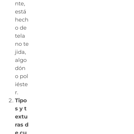
nte,
está
hech
o de
tela
no te
jida,
algo
dón
o pol
iéste
r.
Tipo
s y t
extu
ras d
e cu