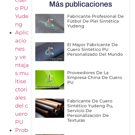
Más publicaciones
o PU
Yude
Fabricante Profesional De
Fútbol De Piel Sintética
ng
Yudeng
Aplic
acio
El Mayor Fabricante De
nes
Cuero Sintético PU
Personalizado Del Mundo
y ve
ntaja
s mu
Proveedores De La
Empresa China De Cuero
ltise
PU
ctori
ales
Fabricante De Cuero
del c
Sintético Yudeng Pu,
Servicio De
uero
Personalización De
Texturas
PU
Prob