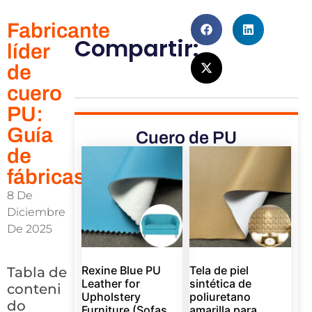
Fabricante
Compartir:
líder
de
cuero
PU:
Guía
Cuero de PU
de
fábricas
8 De
Diciembre
De 2025
Rexine Blue PU
Tela de piel
Tabla de
Leather for
sintética de
conteni
Upholstery
poliuretano
do
Furniture (Sofas,
amarilla para