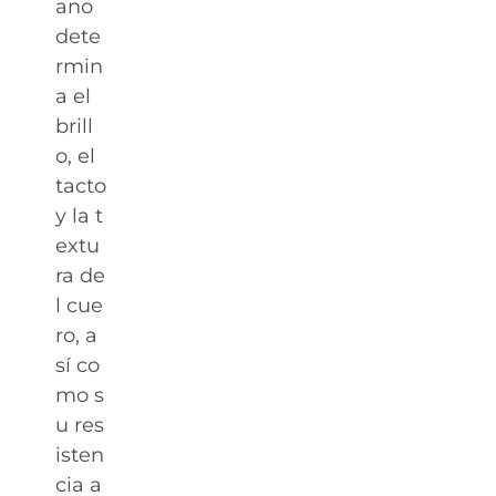
ano
dete
rmin
a el
brill
o, el
tacto
y la t
extu
ra de
l cue
ro, a
sí co
mo s
u res
isten
cia a