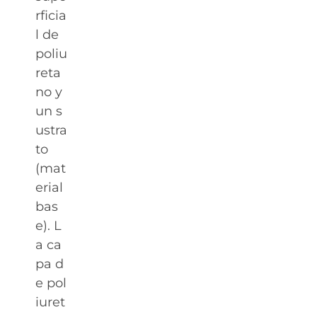
rficia
l de
poliu
reta
no y
un s
ustra
to
(mat
erial
bas
e). L
a ca
pa d
e pol
iuret