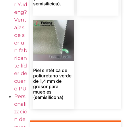
semisilícica).
r Yud
eng?
Vent
ajas
de s
er u
n fab
rican
te líd
Piel sintética de
er de
poliuretano verde
cuer
de 1,4 mm de
grosor para
o PU
muebles
Pers
(semisilicona)
onali
zació
n de
cuer