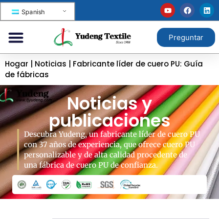
Spanish
Preguntar
Hogar
|
Noticias
|
Fabricante líder de cuero PU: Guía
de fábricas
Noticias y
publicaciones
Descubra Yudeng, un fabricante líder de cuero PU
con 37 años de experiencia, que ofrece cuero PU
personalizable y de alta calidad procedente de
una fábrica de cuero PU de confianza.