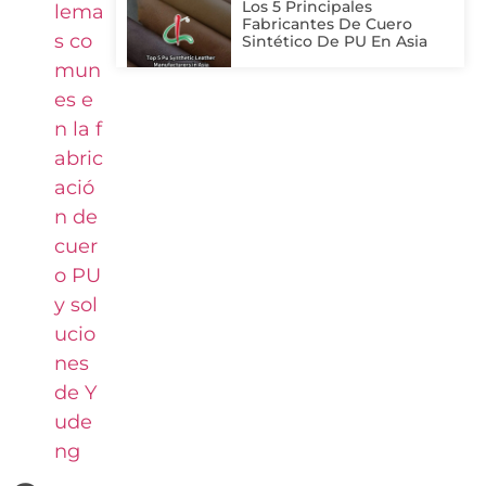
Los 5 Principales
lema
Fabricantes De Cuero
s co
Sintético De PU En Asia
mun
es e
n la f
abric
ació
n de
cuer
o PU
y sol
ucio
nes
de Y
ude
ng