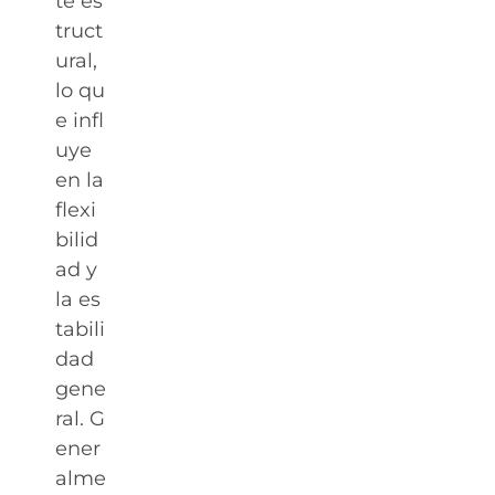
te es
truct
ural,
lo qu
e infl
uye
en la
flexi
bilid
ad y
la es
tabili
dad
gene
ral. G
ener
alme