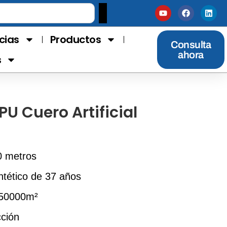
cias
Productos
Consulta
ahora
s
PU Cuero Artificial
0 metros
ntético de 37 años
 50000m²
cción