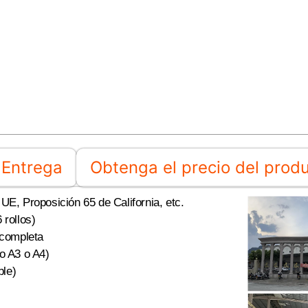
Entrega
Obtenga el precio del prod
E, Proposición 65 de California, etc.
 rollos)
 completa
o A3 o A4)
ble)