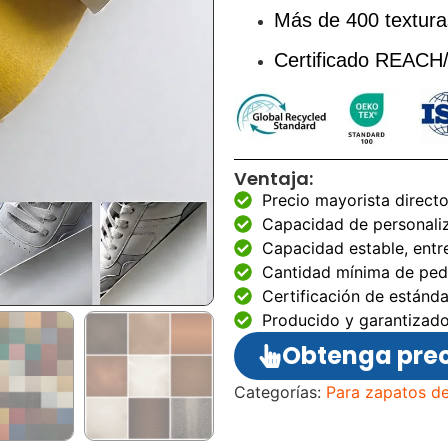
Más de 400 textura
Certificado REA
Ventaja:
Precio mayorista directo
Capacidad de personali
Capacidad estable, entr
Cantidad mínima de pedi
Certificación de estánd
Producido y garantizado
Obtenga prec
Categorías:
Para zapatos de