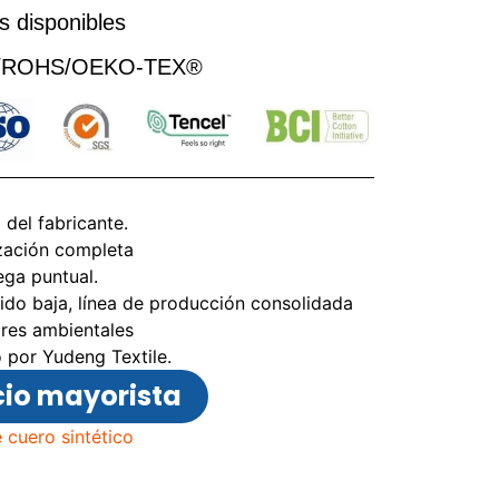
s disponibles
CH/ROHS/OEKO-TEX®
 del fabricante.
zación completa
ega puntual.
do baja, línea de producción consolidada
ares ambientales
 por Yudeng Textile.
io mayorista
 cuero sintético