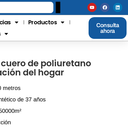
cias
Productos
Consulta
ahora
s
 cuero de poliuretano
ación del hogar
0 metros
ntético de 37 años
 50000m²
cción