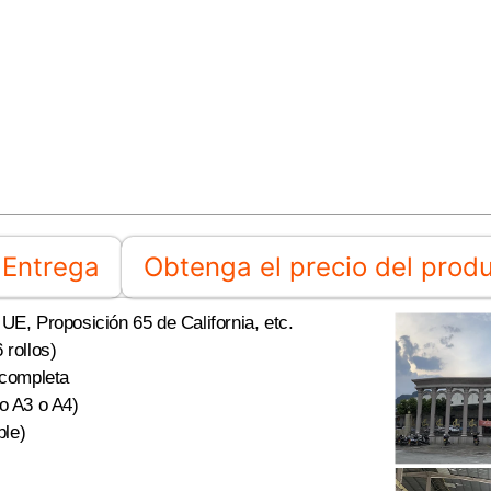
Entrega
Obtenga el precio del prod
E, Proposición 65 de California, etc.
 rollos)
 completa
o A3 o A4)
ble)