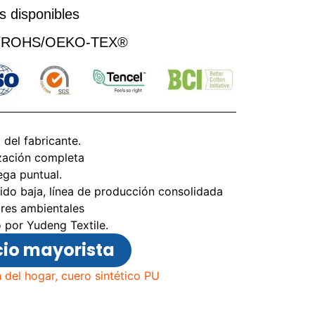
s disponibles
CH/ROHS/OEKO-TEX®
 del fabricante.
zación completa
ega puntual.
do baja, línea de producción consolidada
ares ambientales
 por Yudeng Textile.
io mayorista
 del hogar, cuero sintético PU