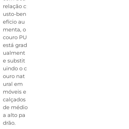
relação c
usto-ben
efício au
menta, o
couro PU
está grad
ualment
e substit
uindo o c
ouro nat
ural em
móveis e
calçados
de médio
a alto pa
drão.