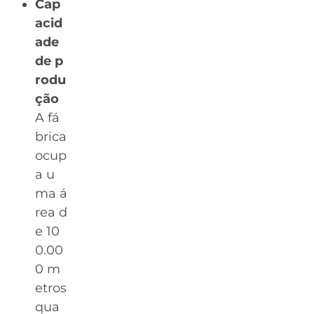
Cap
acid
ade
de p
rodu
ção
A fá
brica
ocup
a u
ma á
rea d
e 10
0.00
0 m
etros
qua