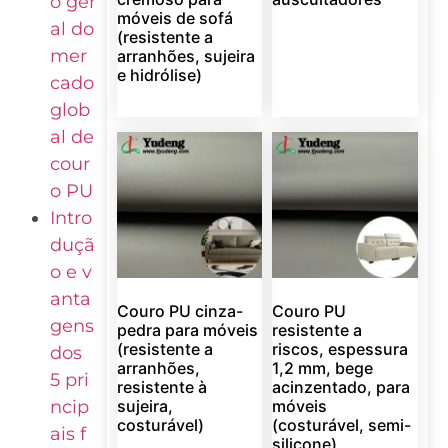
o ger
móveis de sofá
al do
(resistente a
mer
arranhões, sujeira
e hidrólise)
cado
glob
al de
cour
o PU
Intro
duçã
o e v
anta
Couro PU cinza-
Couro PU
gens
pedra para móveis
resistente a
(resistente a
riscos, espessura
dos
arranhões,
1,2 mm, bege
5 pri
resistente à
acinzentado, para
ncip
sujeira,
móveis
costurável)
(costurável, semi-
ais f
silicone)