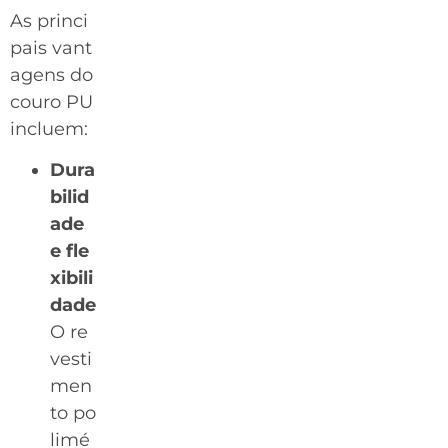
As princi
pais vant
agens do
couro PU
incluem:
Dura
bilid
ade
e fle
xibili
dade
O re
vesti
men
to po
limé