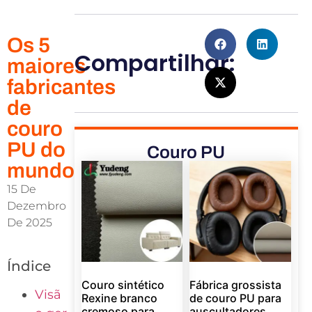
Os 5
Compartilhar:
maiores
fabricantes
de
couro
PU do
Couro PU
mundo
15 De
Dezembro
De 2025
Índice
Couro sintético
Fábrica grossista
Visã
Rexine branco
de couro PU para
cremoso para
auscultadores