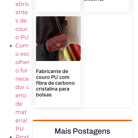
abric
ante
s de
cour
o PU
Com
o esc
olher
o for
Fabricante de
couro PU com
nece
fibra de carbono
dor c
cristalina para
bolsas
erto
de
mat
erial
PU
Mais Postagens
Prod