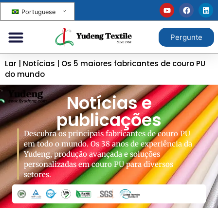
Portuguese
Pergunte
Lar
|
Notícias
|
Os 5 maiores fabricantes de couro PU
do mundo
Notícias e
publicações
Descubra os principais fabricantes de couro PU
em todo o mundo. Os 38 anos de experiência da
Yudeng, produção avançada e soluções
personalizadas em couro PU para diversos
setores.