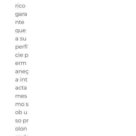
rico
gara
nte
que
a su
perfí
cie p
erm
aneç
a int
acta
mes
mo s
ob u
so pr
olon