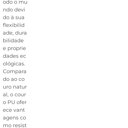
odo o mu
ndo devi
do à sua
flexibilid
ade, dura
bilidade
e proprie
dades ec
ológicas.
Compara
do ao co
uro natur
al, o cour
o PU ofer
ece vant
agens co
mo resist