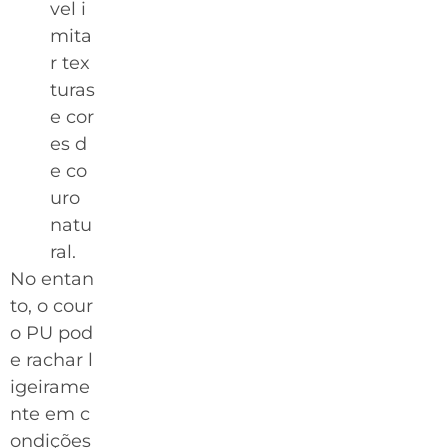
vel i
mita
r tex
turas
e cor
es d
e co
uro
natu
ral.
No entan
to, o cour
o PU pod
e rachar l
igeirame
nte em c
ondições