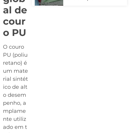
al de
cour
o PU
O couro
PU (poliu
retano) é
um mate
rial sintét
ico de alt
o desem
penho, a
mplame
nte utiliz
ado em t