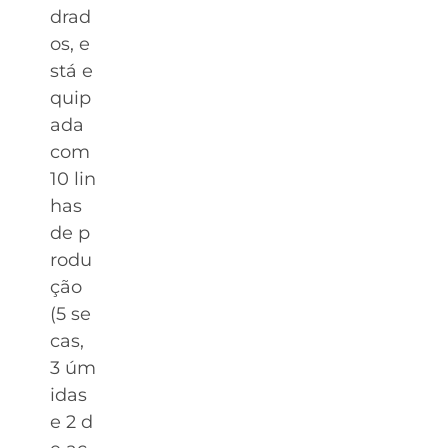
drad
os, e
stá e
quip
ada
com
10 lin
has
de p
rodu
ção
(5 se
cas,
3 úm
idas
e 2 d