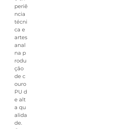
periê
ncia
técni
ca e
artes
anal
na p
rodu
ção
de c
ouro
PU d
e alt
a qu
alida
de.