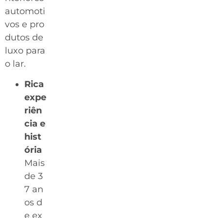
automoti
vos e pro
dutos de
luxo para
o lar.
Rica
expe
riên
cia e
hist
ória
Mais
de 3
7 an
os d
e ex