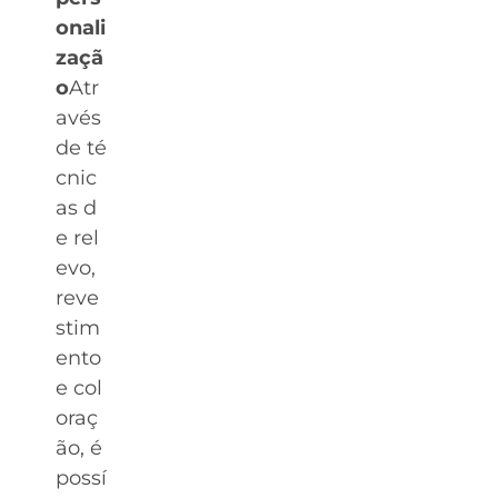
onali
zaçã
o
Atr
avés
de té
cnic
as d
e rel
evo,
reve
stim
ento
e col
oraç
ão, é
possí