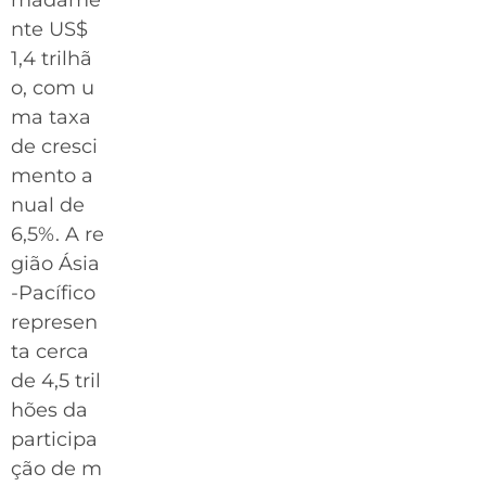
madame
nte US$
1,4 trilhã
o, com u
ma taxa
de cresci
mento a
nual de
6,5%. A re
gião Ásia
-Pacífico
represen
ta cerca
de 4,5 tril
hões da
participa
ção de m