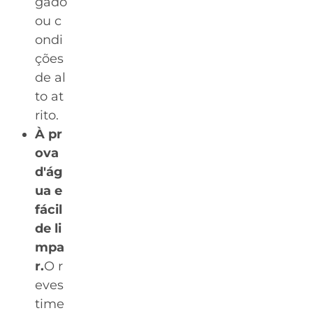
gado
ou c
ondi
ções
de al
to at
rito.
À pr
ova
d'ág
ua e
fácil
de li
mpa
r.
O r
eves
time