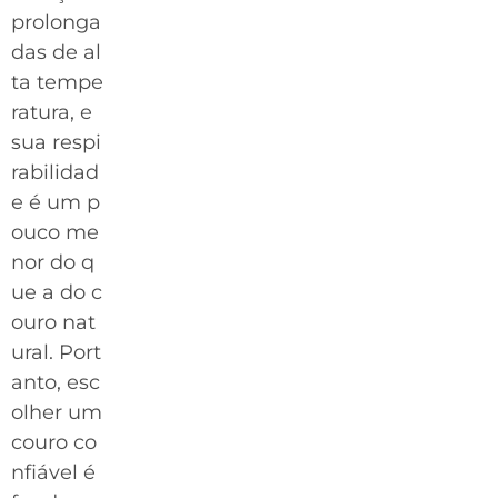
prolonga
das de al
ta tempe
ratura, e
sua respi
rabilidad
e é um p
ouco me
nor do q
ue a do c
ouro nat
ural. Port
anto, esc
olher um
couro co
nfiável é