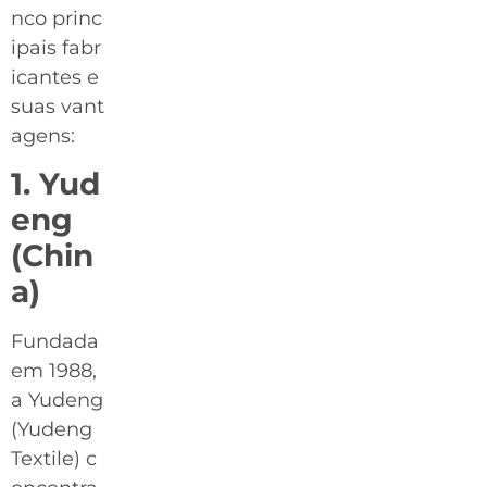
nco princ
ipais fabr
icantes e
suas vant
agens:
1. Yud
eng
(Chin
a)
Fundada
em 1988,
a Yudeng
(Yudeng
Textile) c