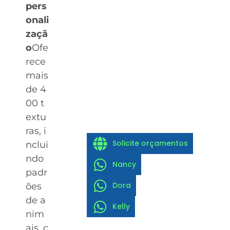
pers
onali
zaçã
o
Ofe
rece
mais
de 4
00 t
extu
ras, i
Solicite orçamentos
nclui
ndo
Nancy
padr
Dora
ões
de a
Kelly
nim
ais, c