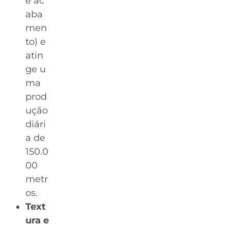
e ac
aba
men
to) e
atin
ge u
ma
prod
ução
diári
a de
150.0
00
metr
os.
Text
ura e