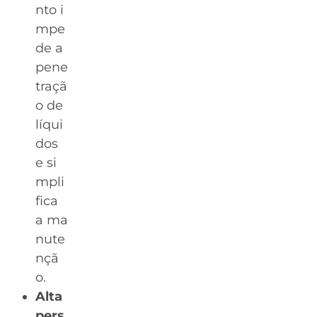
nto i
mpe
de a
pene
traçã
o de
líqui
dos
e si
mpli
fica
a ma
nute
nçã
o.
Alta
pers