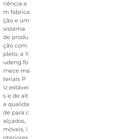
riência e
m fabrica
ção e um
sistema
de produ
ção com
pleto, a Y
udeng fo
rnece ma
teriais P
U estávei
s e de alt
a qualida
de para c
alçados,
móveis, i
nteriores