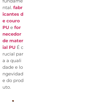
fundame
ntal.
fabr
icantes d
e couro
PU
e
for
necedor
de mater
ial PU
É c
rucial par
a a quali
dade e lo
ngevidad
e do prod
uto.