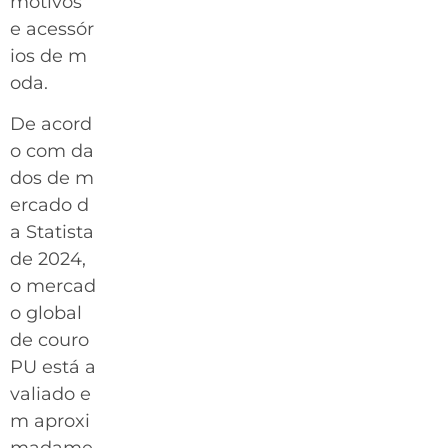
motivos
e acessór
ios de m
oda.
De acord
o com da
dos de m
ercado d
a Statista
de 2024,
o mercad
o global
de couro
PU está a
valiado e
m aproxi