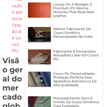
Luxury On A Budget: 5
ução
Premium PU Rexine
e per
Textures That Rival Real
Leather.
sona
lizaç
Melhor Fabricante De
ão d
Couro Sintético
Personalizado Na Índia
e co
uro
PU
Fabricante E Fornecedor
Atacadista Líder Em Couro
Visã
PU
o ger
Couro PU Personalizado:
al do
Proteção Perfeita Para
Aparelhos Eletrónicos De
Alta Qualidade
mer
cado
Processamento Seco E
Úmido De Couro Sintético:
glob
Guia Completo