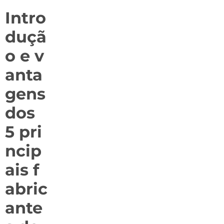
Intro
duçã
o e v
anta
gens
dos
5 pri
ncip
ais f
abric
ante