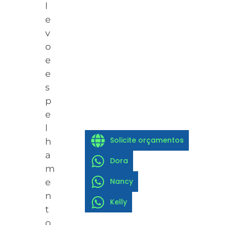
l
e
v
o
e
e
s
p
e
l
Solicite orçamentos
h
a
Dora
m
Nancy
e
n
Kelly
t
o