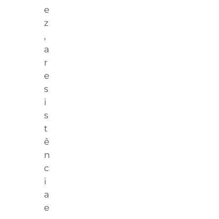
e
z
,
a
r
e
s
i
s
t
ê
n
c
i
a
e