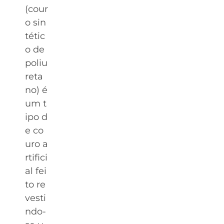
(cour
o sin
tétic
o de
poliu
reta
no) é
um t
ipo d
e co
uro a
rtifici
al fei
to re
vesti
ndo-