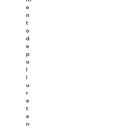
e
n
t
o
d
e
p
o
l
i
u
r
e
t
a
n