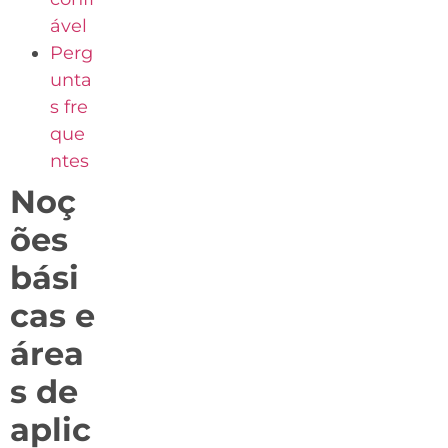
ável
Perg
unta
s fre
que
ntes
Noç
ões
bási
cas e
área
s de
aplic