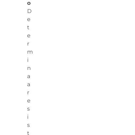
o
D
e
t
e
r
m
i
n
a
a
r
e
s
i
s
t