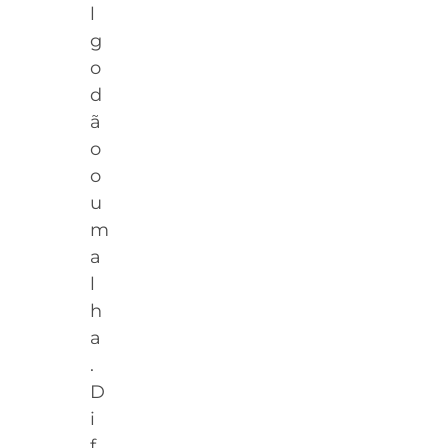
l
g
o
d
ã
o
o
u
m
a
l
h
a
.
D
i
f