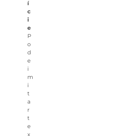
í
c
i
e
P
o
d
e
i
m
i
t
a
r
t
e
x