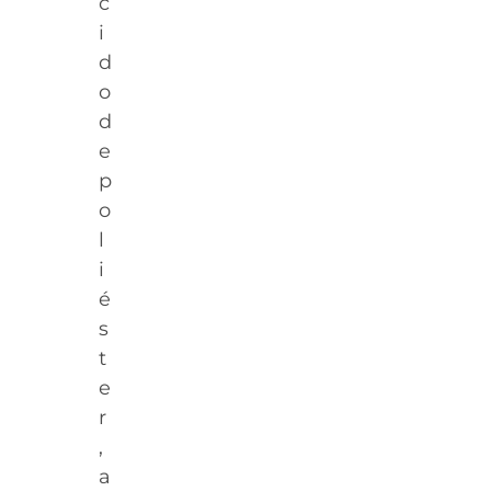
c
i
d
o
d
e
p
o
l
i
é
s
t
e
r
,
a