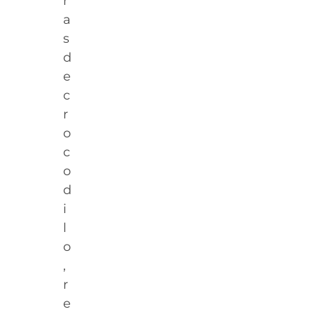
r
a
s
d
e
c
r
o
c
o
d
i
l
o
,
r
e