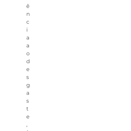
ê
n
c
i
a
a
o
d
e
s
g
a
s
t
e
,