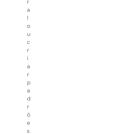
r
a
l
o
u
c
r
i
a
r
p
a
d
r
õ
e
s