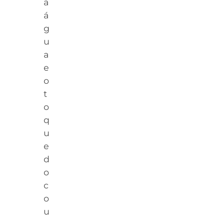
à
á
g
u
a
e
o
t
o
q
u
e
d
o
c
o
u