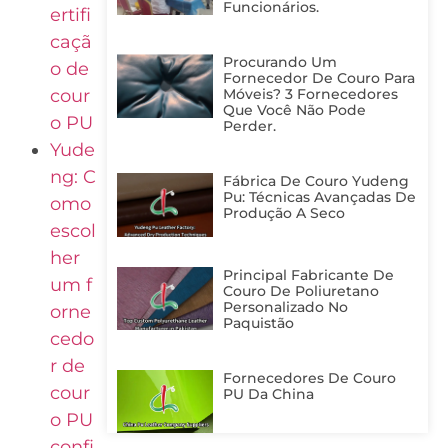
Funcionários.
ertifi
caçã
Procurando Um
o de
Fornecedor De Couro Para
cour
Móveis? 3 Fornecedores
Que Você Não Pode
o PU
Perder.
Yude
ng: C
Fábrica De Couro Yudeng
Pu: Técnicas Avançadas De
omo
Produção A Seco
escol
her
Principal Fabricante De
um f
Couro De Poliuretano
Personalizado No
orne
Paquistão
cedo
r de
Fornecedores De Couro
cour
PU Da China
o PU
confi