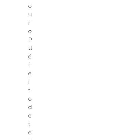
o
u
r
o
P
U
é
f
e
i
t
o
d
e
t
e