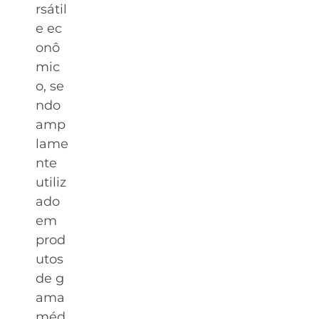
rsátil
e ec
onô
mic
o, se
ndo
amp
lame
nte
utiliz
ado
em
prod
utos
de g
ama
méd