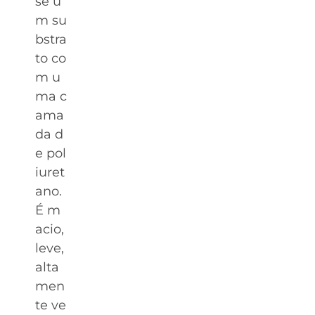
se u
m su
bstra
to co
m u
ma c
ama
da d
e pol
iuret
ano.
É m
acio,
leve,
alta
men
te ve