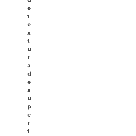
d
e
t
e
x
t
u
r
a
d
e
s
u
p
e
r
f