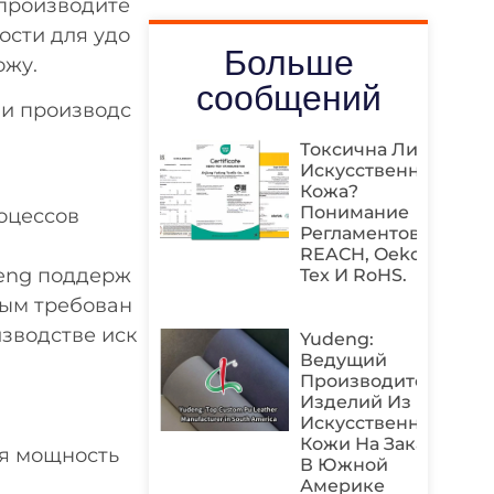
 производите
ости для удо
Больше
ожу.
сообщений
ии производс
Токсична Ли
Искусственная
Кожа?
Понимание
оцессов
Регламентов
REACH, Oeko-
deng поддерж
Tex И RoHS.
ным требован
изводстве иск
Yudeng:
Ведущий
Производитель
Изделий Из
Искусственной
Кожи На Заказ
я мощность
В Южной
Америке