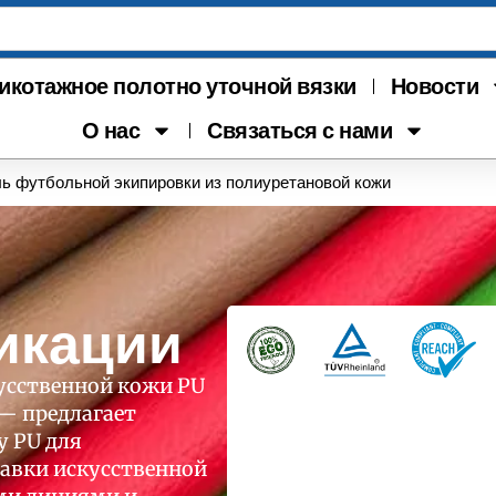
икотажное полотно уточной вязки
Новости
О нас
Связаться с нами
ь футбольной экипировки из полиуретановой кожи
икации
усственной кожи PU
 — предлагает
 PU для
тавки искусственной