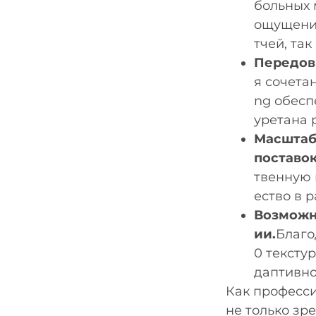
больных 
ощущения
тчей, так
Передов
я сочета
ng обесп
уретана 
Масштаб
поставо
твенную 
ество в 
Возможн
ии.
Благо
0 тексту
даптивно
Как професс
не только зр