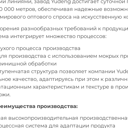
и линиями, завод Yudeng достигает суточной
50 000 метров, обеспечивая надежные возможн
мирового оптового спроса на искусственную к
ворения разнообразных требований к продукц
ема интегрирует множество процессов:
сухого процесса производства
для производства с использованием мокрых пр
финишной обработки
тупенчатая структура позволяет компании Yu
ьное качество, адаптируясь при этом к различ
атационным характеристикам и текстуре в про
ожи.
еимущества производства:
ая высокопроизводительная производственна
цессная система для адаптации продукта