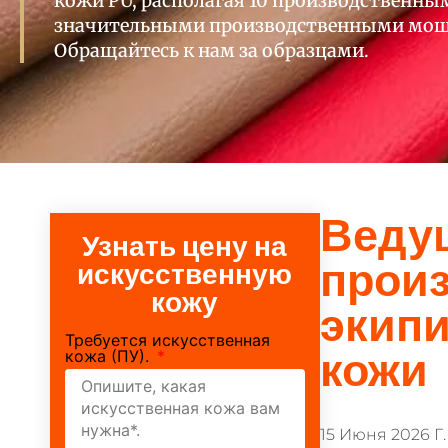
кожи PU, располагая 10 производственны
значительными производственными мощ
Обращайтесь к нам за образцами.
Веду
Узнать цену на
прои
искусственную
кожу
экипи
Требуется искусственная
кожа (ПУ).
кожи
15 Июня 2026 Г.