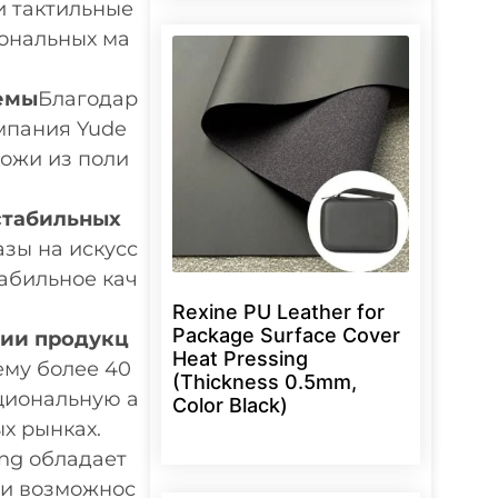
и тактильные
иональных ма
емы
Благодар
омпания Yude
кожи из поли
стабильных
зы на искусс
абильное кач
Rexine PU Leather for
Package Surface Cover
ии продукц
Heat Pressing
му более 40
(Thickness 0.5mm,
кциональную а
Color Black)
х рынках.
ng обладает
ми возможнос