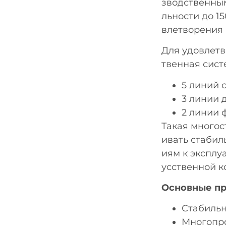
зводственным
льности до 1
влетворения 
Для удовлет
твенная сист
5 линий 
3 линии 
2 линии 
Такая многос
ивать стабил
иям к эксплу
усственной к
Основные пр
Стабильн
Многопро