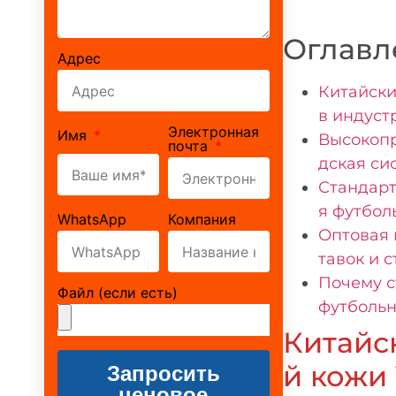
Оглавл
Адрес
Китайски
в индуст
Электронная
Имя
Высокопр
почта
дская си
Стандарт
я футбол
WhatsApp
Компания
Оптовая 
тавок и 
Почему с
Файл (если есть)
футбольн
Китайс
Запросить
й кожи 
ценовое