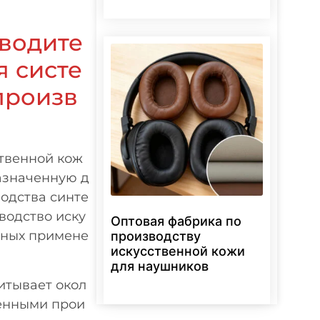
водите
я систе
произв
твенной кож
азначенную д
одства синте
водство иску
Оптовая фабрика по
нных примене
производству
искусственной кожи
для наушников
итывает окол
енными прои