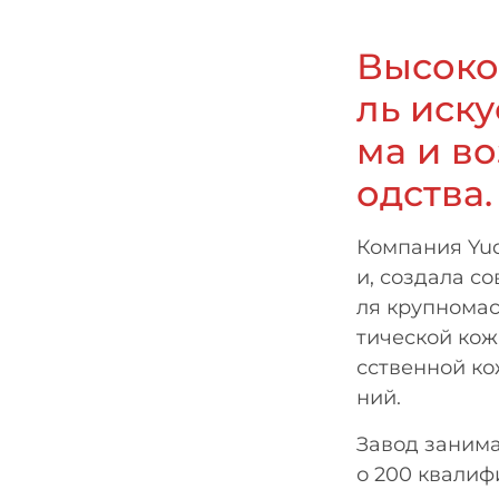
Высоко
ль иску
ма и в
одства.
Компания Yud
и, создала с
ля крупномас
тической кож
сственной к
ний.
Завод занима
о 200 квали