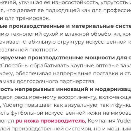
мячей, улучшая ее износостойкость, упругость 
, что делает ее подходящей как для професс
 и для тренировок.
ые производственные и материальные сист
нию технологий сухой и влажной обработки, к
ечивает стабильную структуру искусственной 
различной плотности.
ируемые производственные мощности для 
к
Способны обрабатывать крупные оптовые зака
кожу, обеспечивая непрерывные поставки и ст
рамках долгосрочного партнерства.
ость непрерывных инноваций и модернизац
даря расширенному ассортименту, включающе
р, Yudeng повышает как визуальную, так и фун
сть футбольной искусственной кожи на мировы
ионал
pu кожа производитель
, Компания Yude
елой производственной системой, но и мощны