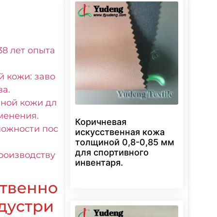
38 лет опыта
 кожи: заво
а.
нной кожи дл
менения.
Коричневая
можности пос
искусственная кожа
толщиной 0,8-0,85 мм
для спортивного
производству
инвентаря.
ственно
ндустри