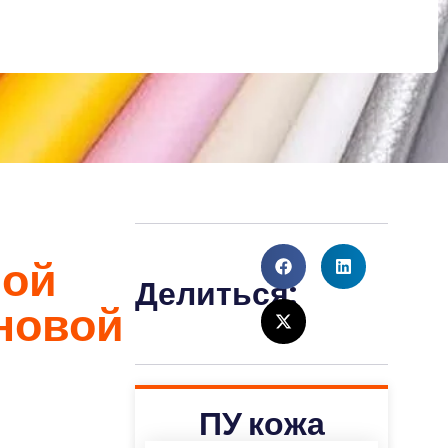
ной
Делиться:
новой
ПУ кожа