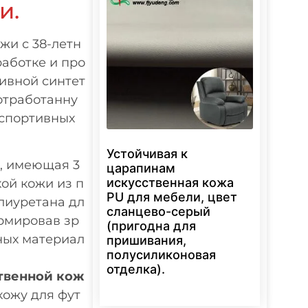
и.
жи с 38-летн
работке и про
ивной синтет
отработанну
 спортивных
Устойчивая к
, имеющая 3
царапинам
искусственная кожа
ой кожи из п
PU для мебели, цвет
лиуретана дл
сланцево-серый
рмировав зр
(пригодна для
ных материал
пришивания,
полусиликоновая
отделка).
твенной кож
кожу для фут