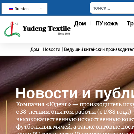
Russian
Дом
ПУ кожа
Тр
Дом
|
Новости
|
Ведущий китайский производител
Новости и публ
Компания «Юденг» — производитель иск
с 38-летним опытом работы (с 1988 года)
высококачественную искусственную кожу
футбольных мячей, а также оптовые пос