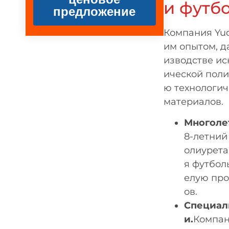
и футб
предложение
Компания Yud
им опытом, д
изводстве ис
ической поли
ю технологич
материалов.
Многоле
8-летний
олиурета
я футбол
елую про
ов.
Специал
и.
Компан