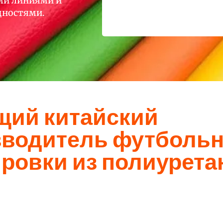
ми линиями и
ностями.
щий китайский
зводитель футболь
ровки из полиурета