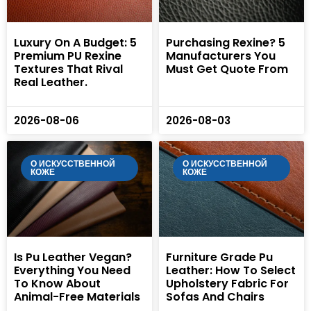
Luxury On A Budget: 5
Purchasing Rexine? 5
Premium PU Rexine
Manufacturers You
Textures That Rival
Must Get Quote From
Real Leather.
2026-08-06
2026-08-03
О ИСКУССТВЕННОЙ
О ИСКУССТВЕННОЙ
КОЖЕ
КОЖЕ
Is Pu Leather Vegan?
Furniture Grade Pu
Everything You Need
Leather: How To Select
To Know About
Upholstery Fabric For
Animal-Free Materials
Sofas And Chairs