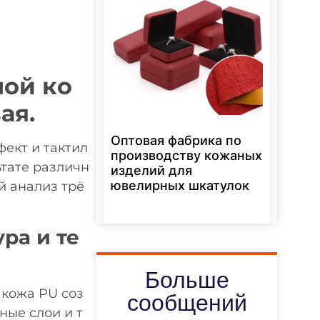
ной ко
ая.
Оптовая фабрика по
ект и тактил
производству кожаных
тате различн
изделий для
ювелирных шкатулок
й анализ трё
ра и те
Больше
 кожа PU соз
сообщений
ные слои и т