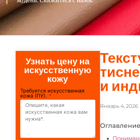
м/день. Свяжитесь с нами.
Текст
Узнать цену на
тисне
искусственную
кожу
и инд
Требуется искусственная
кожа (ПУ).
Январь 4, 2026
Оглавлени
Понимани