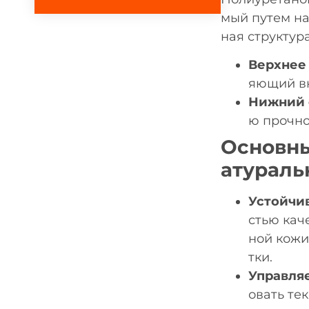
мый путем на
ная структура
Верхнее
яющий вн
Нижний 
ю прочно
Основны
атураль
Устойчи
стью кач
ной кожи
тки.
Управля
овать те