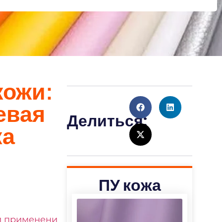
кожи:
евая
Делиться:
ка
ПУ кожа
й применени