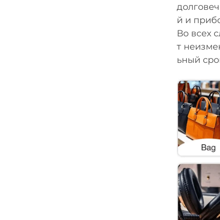
долговеч
й и приб
Во всех 
т неизме
ьный сро