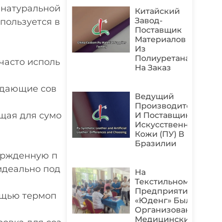
 натуральной
Китайский
Завод-
пользуется в
Поставщик
Материалов
Из
Полиуретана
часто исполь
На Заказ
оздающие сов
Ведущий
Производитель
ящая для сумо
И Поставщик
Искусственной
Кожи (ПУ) В
Бразилии
ержденную п
идеально под
На
Текстильном
Предприятии
ощью термоп
«Юденг» Был
Организован
Медицинский