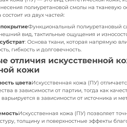
несения полиуретановой смолы на тканевую о
 состоит из двух частей:
 покрытие
Функциональный полиуретановый сл
ешний вид, тактильные ощущения и износосто
субстрат
: Основа ткани, которая напрямую вл
сть, гибкость и долговечность.
е отличия искусственной ко
ной кожи
вость цвета
Искусственная кожа (ПУ) отличает
ества в зависимости от партии, тогда как качес
 варьируется в зависимости от источника и ме
емость
Искусственная кожа (ПУ) позволяет точ
кстуру, толщину и поверхностные эффекты бла