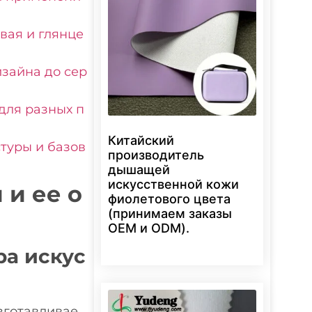
вая и глянце
изайна до сер
для разных п
Китайский
туры и базов
производитель
дышащей
искусственной кожи
и ее о
фиолетового цвета
(принимаем заказы
OEM и ODM).
ра искус
зготавливае