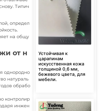
снову. Типич
ой, определ
йкость.
ияет на общу
жи от н
Устойчивая к
царапинам
искусственная кожа
толщиной 0,6 мм,
ся однородно
бежевого цвета, для
тво натураль
мебели.
тодов обрабо
но контролир
годаря инжен