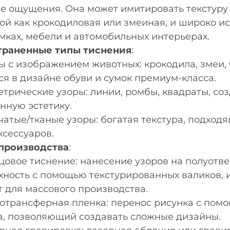
е ощущения. Она может имитировать текстуру
кой как крокодиловая или змеиная, и широко ис
умках, мебели и автомобильных интерьерах.
траненные типы тиснения
:
ы с изображением животных: крокодила, змеи, 
ся в дизайне обуви и сумок премиум-класса.
етрические узоры: линии, ромбы, квадраты, с
нную эстетику.
чатые/тканые узоры: богатая текстура, подход
ксессуаров.
производства
:
цовое тиснение: нанесение узоров на полуотв
хность с помощью текстурированных валиков, 
т для массового производства.
отрансферная пленка: перенос рисунка с пом
а, позволяющий создавать сложные дизайны.