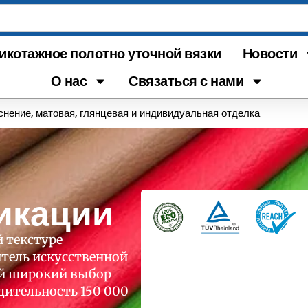
икотажное полотно уточной вязки
Новости
О нас
Связаться с нами
снение, матовая, глянцевая и индивидуальная отделка
икации
й текстуре
тель искусственной
ий широкий выбор
дительность 150 000