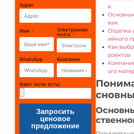
Адрес
я.
Основные
вая.
Электронная
Отделка 
Имя
почта
ийного п
Как выбр
роектов
WhatsApp
Компания
Компания
ого мате
Понима
Файл (если есть)
сновны
Основны
Запросить
ценовое
ственно
предложение
Полиуретанов