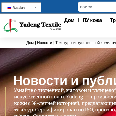
Russian
Дом
ПУ кожа
Тр
Дом
|
Новости
|
Текстуры искусственной кожи: ти
Новости и публ
Узнайте о тисненной, матовой и глянцево
искусственной кожи. Yudeng — производи
кожи с 38-летней историей, предлагающ
текстур. Сертифицирован по ISO, произво