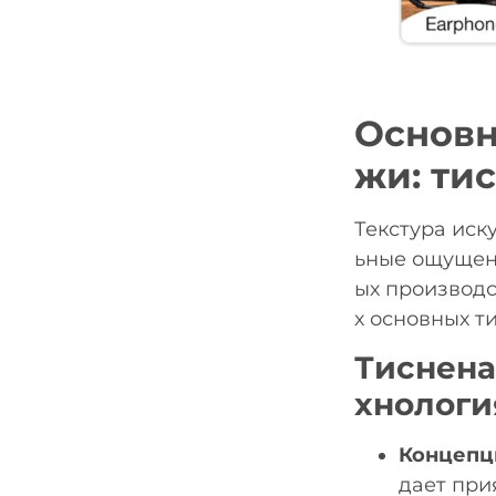
Основн
жи: ти
Текстура иск
ьные ощущени
ых производс
х основных ти
Тиснена
хнологи
Концепц
дает при