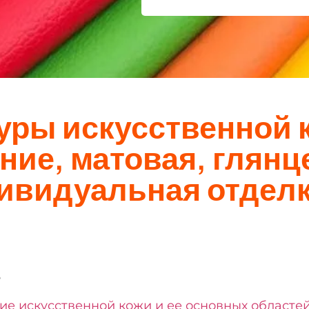
уры искусственной 
ние, матовая, глянц
ивидуальная отдел
е
е искусственной кожи и ее основных областе