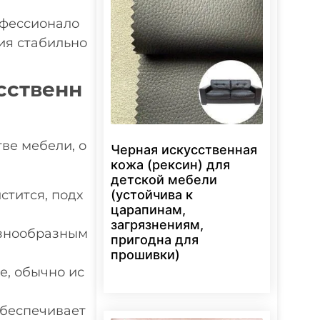
фессионало
ия стабильно
сственн
ве мебели, о
Черная искусственная
кожа (рексин) для
детской мебели
(устойчива к
стится, подх
царапинам,
загрязнениям,
азнообразным
пригодна для
прошивки)
е, обычно ис
обеспечивает