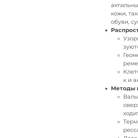
актильны
кожи, та
обуви, с
Распрос
Узор
зуют
Геом
реме
Клет
к и а
Методы 
Валь
овер
ходи
Терм
ресс