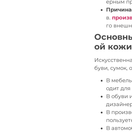
ерным пр
Причина
в.
произ
го внешн
Основны
ой кожи
Искусственна
буви, сумок,
В мебель
одит для
В обуви 
дизайнер
В произв
пользует
В автомо