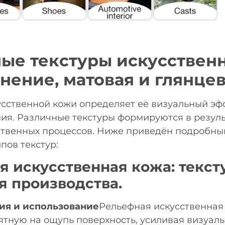
ые текстуры искусствен
снение, матовая и глянцев
усственной кожи определяет её визуальный эфф
я. Различные текстуры формируются в резуль
твенных процессов. Ниже приведён подробны
пов текстур:
я искусственная кожа: тексту
я производства.
ия и использование
Рельефная искусственная
ятную на ощупь поверхность, усиливая визуаль