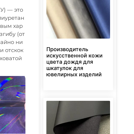
У) — это
лиуретан
евым хар
згибу (от
чайно ни
Производитель
и отскок
искусственной кожи
ховатой
цвета дождя для
шкатулок для
ювелирных изделий