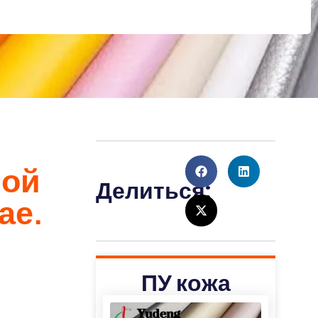
ной
Делиться:
ае.
ПУ кожа