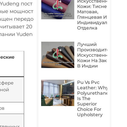
Искусственной
 Yudeng пост
Кожи: Тиснение,
нные мощност
Матовая,
Глянцевая И
нащен передо
Индивидуальная
читывает 20
Отделка
пании Yuden
Лучший
Производитель
Искусственной
еские
Кожи На Заказ
В Индии
Pu Vs Pvc
 сфере
Leather: Why
нной
Polyurethane
Is The
Superior
ов
Choice For
Upholstery
ственных