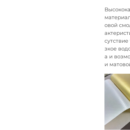
Высокока
материал
овой смо
актерист
сутствие
зкое вод
а и возм
и матово