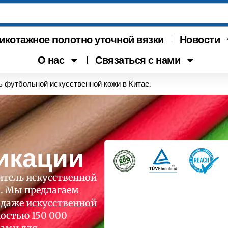
икотажное полотно уточной вязки
Новости
О нас
Связаться с нами
футбольной искусственной кожи в Китае.
икации
тель искусственной
. Мы предлагаем
одаже искусственной
остью 150 000