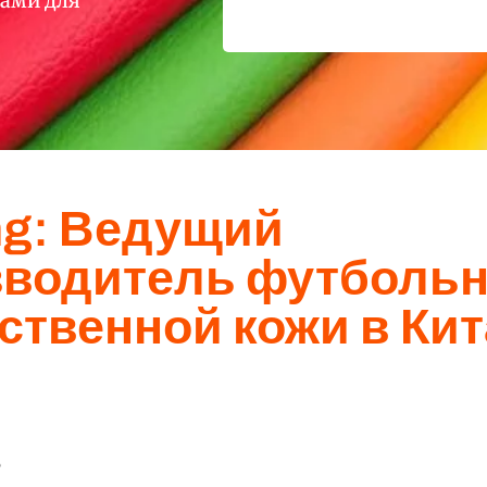
ами для
ng: Ведущий
зводитель футболь
ственной кожи в Кит
е