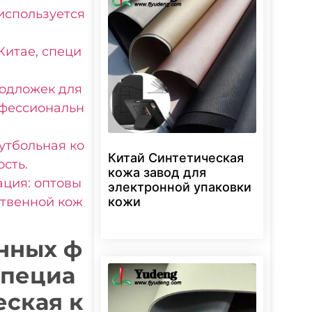
используется
Китае, специ
подложек для
офессиональн
утбольная ко
Китай Синтетическая
сть.
кожа завод для
ция: оптовы
электронной упаковки
кожи
ственной кож
нных ф
специа
еская к