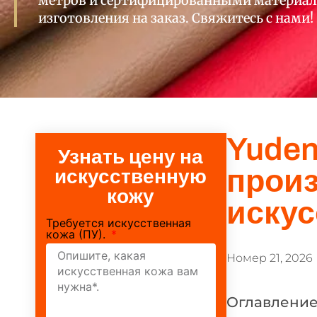
метров и сертифицированными материал
изготовления на заказ. Свяжитесь с нами!
Yude
Узнать цену на
прои
искусственную
кожу
искус
Требуется искусственная
кожа (ПУ).
Номер 21, 2026
Оглавлени