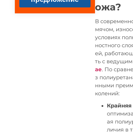
ожа?
В современно
мячом, износ
условиях пол
ностного сло
ей, работающ
ть с ведущи
ае
. По сравн
з полиуретан
нными преим
колений:
Крайняя
оптимиза
ая полиу
личия в 