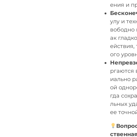
ения и п
Бесконе
улу и те
вободно 
ак гладк
ействия,
ого уров
Непревз
ргаются 
иально р
ой однор
гда сохр
льных уд
ее точной
Вопрос
ственна