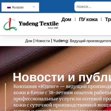
Russian
Дом
ПУ кожа
Тр
Дом
|
Новости
|
Yudeng: Ведущий производитель 
Новости и публ
Компания «Юденг» — ведущий производи
кожи в Китае с 38-летним опытом работы
профессиональные услуги по оптовой пр
кожи с суточной производственной мощн