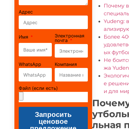
Почему в
Адрес
специаль
Yudeng: 
ализирую
Электронная
Более 40
Имя
почта
удовлетв
ых футбо
Не боитс
WhatsApp
Компания
жа Yuden
Экологич
е решени
Файл (если есть)
и для ми
Почему
утболь
Запросить
ценовое
льная 
предложение