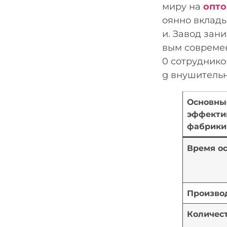
миру на
опто
оянно вклады
и. Завод зан
вым совреме
0 сотруднико
g внушитель
Основны
эффекти
фабрики
Время о
Произво
Количес