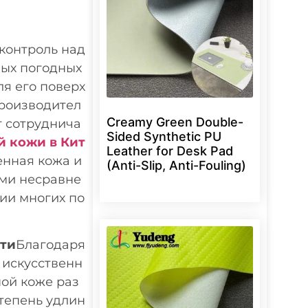
контроль над
ных погодных
ля его поверх
производител
Creamy Green Double-
т сотруднича
Sided Synthetic PU
 кожи в Кит
Leather for Desk Pad
енная кожа и
(Anti-Slip, Anti-Fouling)
ими несравне
ии многих по
сти
Благодаря
 искусственн
ой коже раз
степень удлин