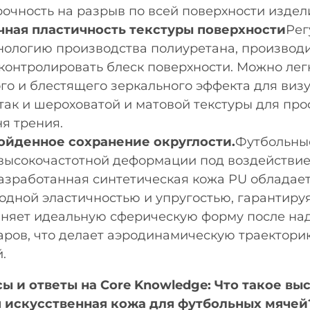
рочность на разрыв по всей поверхности издел
чная пластичность текстуры поверхности
Рег
хнологию производства полиуретана, производи
контролировать блеск поверхности. Можно лег
ого и блестящего зеркального эффекта для виз
 так и шероховатой и матовой текстуры для пр
ня трения.
ойденное сохранение округлости.
Футбольны
высокочастотной деформации под воздействие
азработанная синтетическая кожа PU обладае
одной эластичностью и упругостью, гарантируя
аняет идеальную сферическую форму после над
аров, что делает аэродинамическую траектори
.
ы и ответы на Core Knowledge: Что такое вы
я искусственная кожа для футбольных мячей