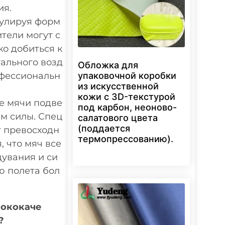
ия.
улируя форм
тели могут с
ко добиться к
уального возд
Обложка для
упаковочной коробки
офессиональн
из искусственной
кожи с 3D-текстурой
е мячи подве
под карбон, неоново-
м силы. Спец
салатового цвета
(поддается
т превосходн
термопрессованию).
, что мяч все
увания и си
ю полета бол
сококаче
?