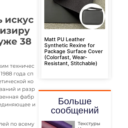
 искус
лизиру
уже 38
Matt PU Leather
Synthetic Rexine for
Package Surface Cover
(Colorfast, Wear-
Resistant, Stitchable)
ким техничес
1988 года сп
етической ко
ваний и разр
твенная фабр
Больше
ъединяющее и
сообщений
Текстуры
лей по всему