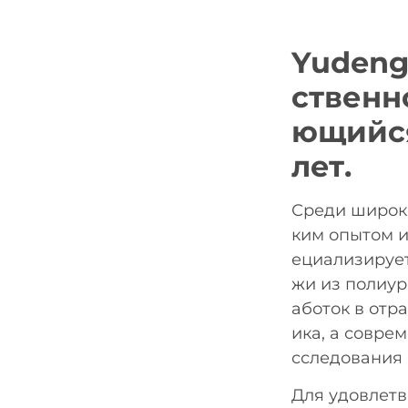
Yudeng
ственн
ющийся
лет.
Среди широко
ким опытом и
ециализирует
жи из полиур
аботок в отр
ика, а совре
сследования 
Для удовлетв