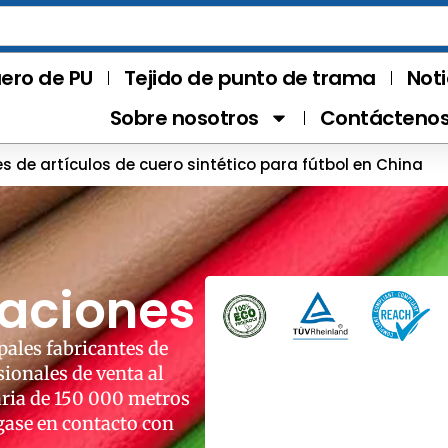
ero de PU
Tejido de punto de trama
Noti
Sobre nosotros
Contácteno
s de artículos de cuero sintético para fútbol en China
caciones
pales fabricantes de
ionales de venta al
aria de 150 000 metros
gase en contacto con