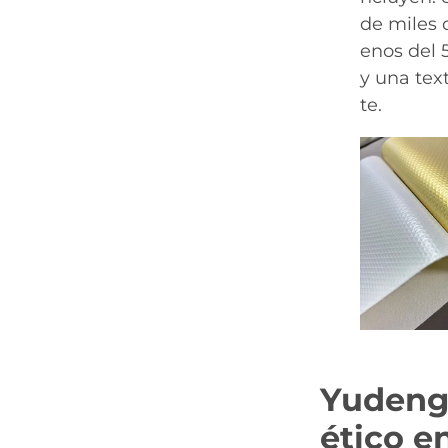
de miles 
enos del 
y una text
te.
Yudeng:
ético e