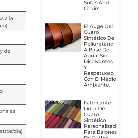
Sofas And
Chairs
s a la
ico)
El Auge Del
Cuero
Sintético De
Poliuretano
A Base De
 y de
Agua: Sin
Disolventes
Y
o
Respetuoso
Con El Medio
Ambiente.
do
Fabricante
Líder De
ionales
Cuero
Sintético
Personalizado
tros/día)
Para Balones
De Fútbol