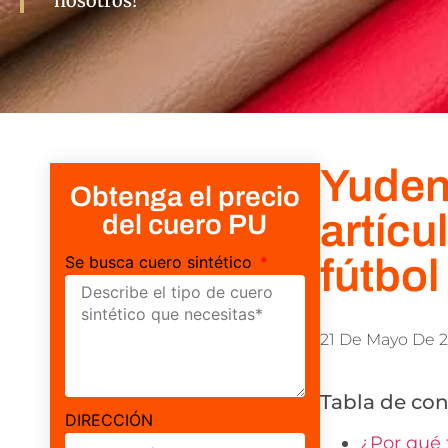
nosotros!
Yudeng
Obtenga el precio
artícu
del cuero PU
fútbol
Se busca cuero sintético
21 De Mayo De 
Tabla de co
DIRECCIÓN
¿Por qué t