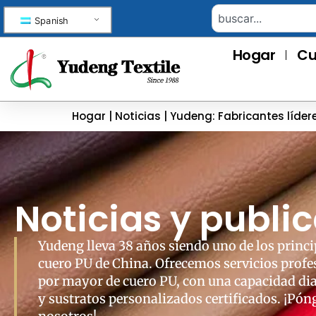
Spanish
Hogar
Cu
Hogar
|
Noticias
|
Yudeng: Fabricantes lídere
Noticias y publi
Yudeng lleva 38 años siendo uno de los princi
cuero PU de China. Ofrecemos servicios profes
por mayor de cuero PU, con una capacidad di
y sustratos personalizados certificados. ¡Pón