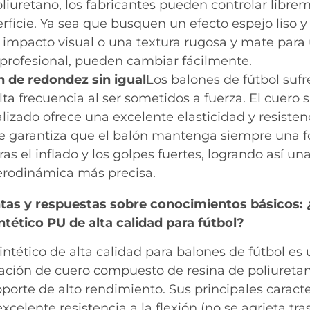
liuretano, los fabricantes pueden controlar libreme
rficie. Ya sea que busquen un efecto espejo liso y 
impacto visual o una textura rugosa y mate para 
 profesional, pueden cambiar fácilmente.
 de redondez sin igual
Los balones de fútbol suf
ta frecuencia al ser sometidos a fuerza. El cuero s
lizado ofrece una excelente elasticidad y resist
ue garantiza que el balón mantenga siempre una f
ras el inflado y los golpes fuertes, logrando así un
erodinámica más precisa.
tas y respuestas sobre conocimientos básicos: 
intético PU de alta calidad para fútbol?
sintético de alta calidad para balones de fútbol es
tación de cuero compuesto de resina de poliuretan
porte de alto rendimiento. Sus principales caracter
xcelente resistencia a la flexión (no se agrieta tr