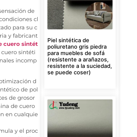
 sensación de
 condiciones cl
ado para su c
ia y fabricant
Piel sintética de
e cuero sintét
poliuretano gris piedra
 cuero sintéti
para muebles de sofá
(resistente a arañazos,
onales incomp
resistente a la suciedad,
se puede coser)
ptimización d
ntético de pol
tes de grosor
mina de cuero
ón en cualquie
rmula y el proc