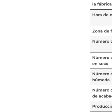
la fábric
Hora de 
Zona de f
Número 
Número d
en seco
Número d
húmeda
Número d
de acaba
Producció