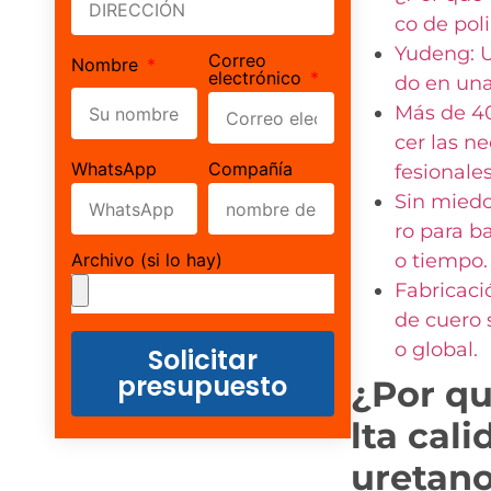
co de pol
Yudeng: U
Correo
Nombre
electrónico
do en una
Más de 40
cer las n
WhatsApp
Compañía
fesionales
Sin miedo
ro para b
Archivo (si lo hay)
o tiempo.
Fabricaci
de cuero 
o global.
Solicitar
presupuesto
¿Por qu
lta cali
uretano