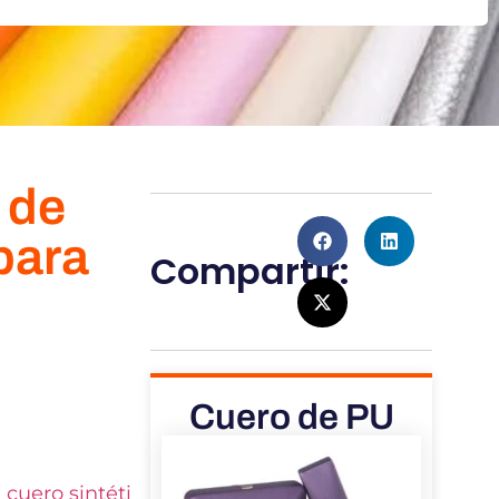
 de
 para
Compartir:
Cuero de PU
 cuero sintéti