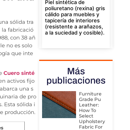
Piel sintética de
poliuretano (rexina) gris
cálido para muebles y
tapicería de interiores
na sólida tra
(resistente a arañazos,
la fabricació
a la suciedad y cosible).
988, con 38 añ
le no es solo
ogía que inte
Más
de
Cuero sinté
publicaciones
n activos fijo
 abarca una s
Furniture
uinaria de pro
Grade Pu
Esta sólida i
Leather:
How To
de producción.
Select
Upholstery
Fabric For
es