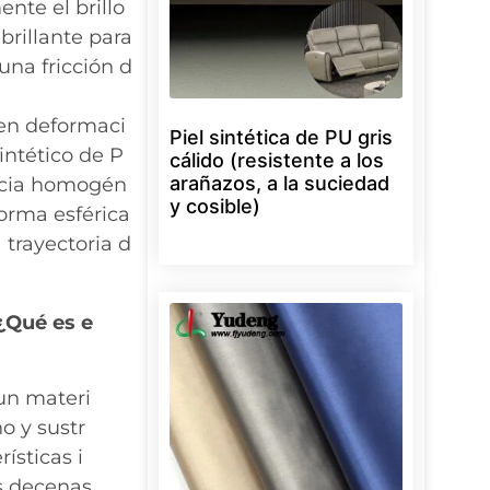
nte el brillo
brillante para
una fricción d
ren deformaci
Piel sintética de PU gris
intético de P
cálido (resistente a los
arañazos, a la suciedad
encia homogén
y cosible)
orma esférica
a trayectoria d
¿Qué es e
 un materi
o y sustr
ísticas i
as decenas