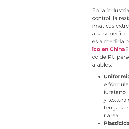
En la industri
control, la re
imáticas extr
apa superficia
es a medida o
ico en China
E
co de PU pers
arables:
Uniformid
e fórmula
iuretano 
y textura
tenga la 
r área.
Plasticida