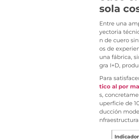
sola co
Entre una amp
yectoria técni
n de cuero sin
os de experien
una fábrica, 
gra I+D, produ
Para satisfac
tico al por m
s, concretame
uperficie de 
ducción moder
nfraestructur
Indicador