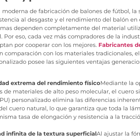
a moderna de fabricación de balones de fútbol, la
sistencia al desgaste y el rendimiento del balón en
emas dependen completamente del material utiliz
l. Por eso, cada vez más compradores de la industr
ptan por cooperar con los mejores.
Fabricantes d
n comparación con los materiales tradicionales, el
onalizado posee las siguientes ventajas generaci
ad extrema del rendimiento físico
Mediante la o
s de materiales de alto peso molecular, el cuero si
(PU) personalizado elimina las diferencias inheren
 del cuero natural, lo que garantiza que toda la lá
misma tasa de elongación y resistencia a la tracci
d infinita de la textura superficial
Al ajustar la fó