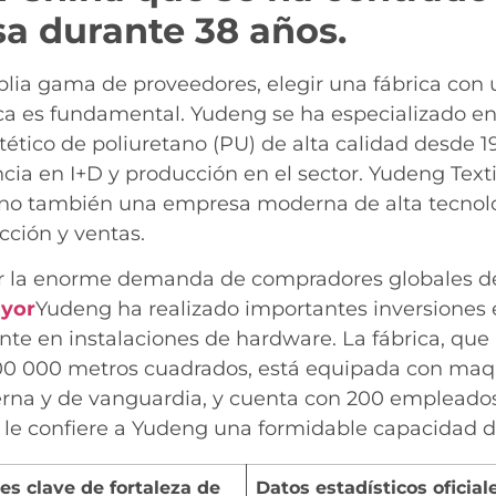
sa durante 38 años.
lia gama de proveedores, elegir una fábrica con u
ca es fundamental. Yudeng se ha especializado en 
tético de poliuretano (PU) de alta calidad desde 1
cia en I+D y producción en el sector. Yudeng Texti
sino también una empresa moderna de alta tecnol
cción y ventas.
er la enorme demanda de compradores globales 
ayor
Yudeng ha realizado importantes inversiones e
nte en instalaciones de hardware. La fábrica, que
100 000 metros cuadrados, está equipada con maq
na y de vanguardia, y cuenta con 200 empleados. 
a le confiere a Yudeng una formidable capacidad 
es clave de fortaleza de
Datos estadísticos oficial