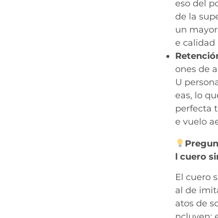
eso del po
de la supe
un mayor 
e calidad
Retención
ones de al
U persona
eas, lo q
perfecta t
e vuelo a
Pregun
l cuero s
El cuero 
al de imi
atos de so
ncluyen: e