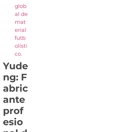
glob
al de
mat
erial
futb
olísti
co.
Yude
ng: F
abric
ante
prof
esio