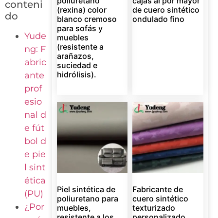
poliuretano
cajas al por mayor
conteni
(rexina) color
de cuero sintético
do
blanco cremoso
ondulado fino
para sofás y
Yude
muebles
(resistente a
ng: F
arañazos,
abric
suciedad e
hidrólisis).
ante
prof
esio
nal d
e fút
bol d
e pie
l sint
ética
Piel sintética de
Fabricante de
(PU)
poliuretano para
cuero sintético
¿Por
muebles,
texturizado
resistente a los
personalizado