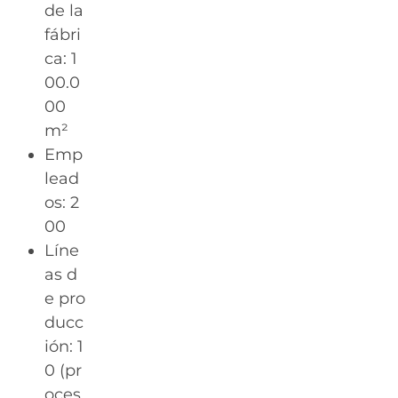
de la
fábri
ca: 1
00.0
00
m²
Emp
lead
os: 2
00
Líne
as d
e pro
ducc
ión: 1
0 (pr
oces