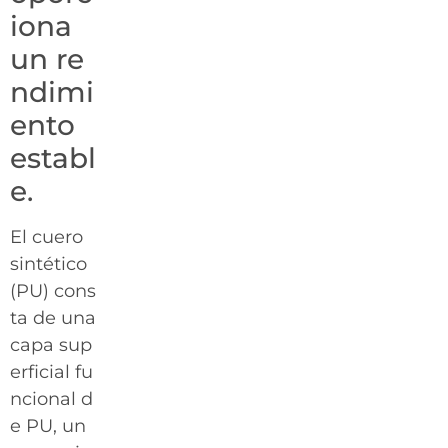
iona
un re
ndimi
ento
establ
e.
El cuero
sintético
(PU) cons
ta de una
capa sup
erficial fu
ncional d
e PU, un