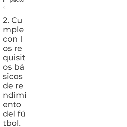
s.
2. Cu
mple
con l
os re
quisit
os bá
sicos
de re
ndimi
ento
del fú
tbol.