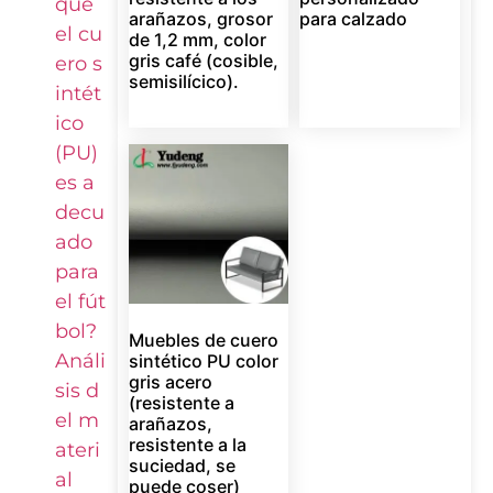
qué
arañazos, grosor
para calzado
el cu
de 1,2 mm, color
gris café (cosible,
ero s
semisilícico).
intét
ico
(PU)
es a
decu
ado
para
el fút
bol?
Muebles de cuero
Análi
sintético PU color
gris acero
sis d
(resistente a
el m
arañazos,
resistente a la
ateri
suciedad, se
al
puede coser)