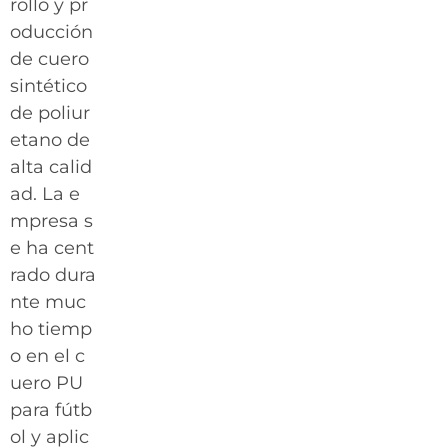
rollo y pr
oducción
de cuero
sintético
de poliur
etano de
alta calid
ad. La e
mpresa s
e ha cent
rado dura
nte muc
ho tiemp
o en el c
uero PU
para fútb
ol y aplic