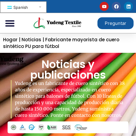
Spanish
Preguntar
Hogar
|
Noticias
|
Fabricante mayorista de cuero
sintético PU para fútbol
Noticias y
publicaciones
Yudeng es un fabricante de cuero sintético con 38
años de experiencia, especializado en cuero
sintético para balones de fútbol. Con 10 líneas de
producción y una capacidad de producción diaria
de hasta 150 000 metros, Yudeng suministra
cuero sintético. Ponte en contacto con nosotros.