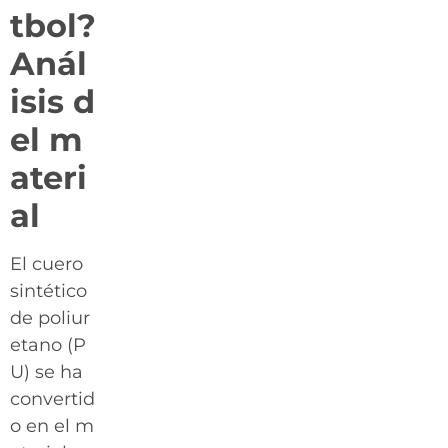
tbol?
Anál
isis d
el m
ateri
al
El cuero
sintético
de poliur
etano (P
U) se ha
convertid
o en el m