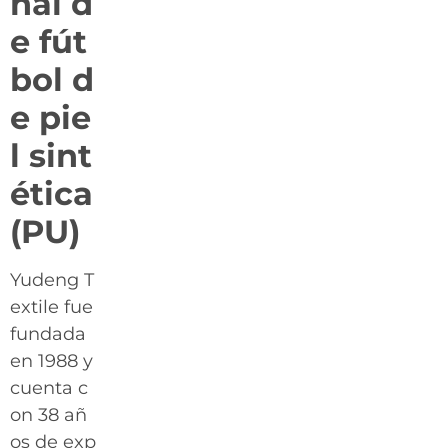
nal d
e fút
bol d
e pie
l sint
ética
(PU)
Yudeng T
extile fue
fundada
en 1988 y
cuenta c
on 38 añ
os de exp