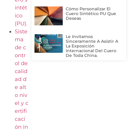
intét
Cómo Personalizar El
Cuero Sintético PU Que
ico
Deseas
(PU).
Siste
Le Invitamos
ma
Sinceramente A Asistir A
La Exposición
de c
Internacional Del Cuero
ontr
De Toda China.
ol de
calid
ad d
e alt
o niv
el y c
ertifi
caci
ón in