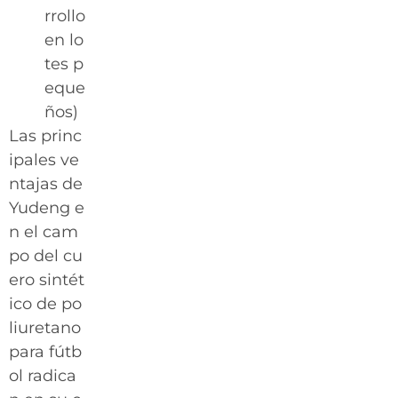
rrollo
en lo
tes p
eque
ños)
Las princ
ipales ve
ntajas de
Yudeng e
n el cam
po del cu
ero sintét
ico de po
liuretano
para fútb
ol radica