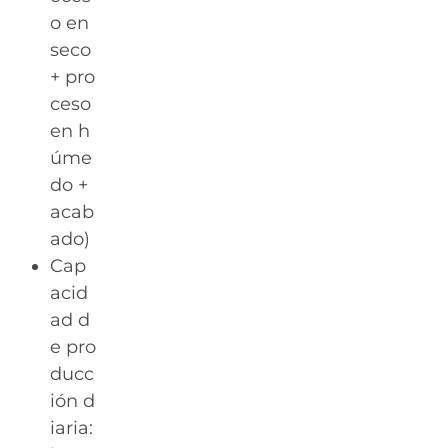
o en
seco
+ pro
ceso
en h
úme
do +
acab
ado)
Cap
acid
ad d
e pro
ducc
ión d
iaria: