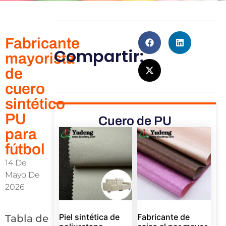
Fabricante
Compartir:
mayorista
de
cuero
sintético
PU
Cuero de PU
para
fútbol
14 De
Mayo De
2026
Piel sintética de
Fabricante de
Tabla de