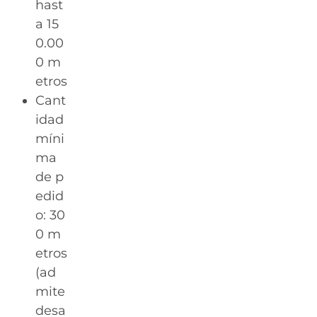
hast
a 15
0.00
0 m
etros
Cant
idad
míni
ma
de p
edid
o: 30
0 m
etros
(ad
mite
desa