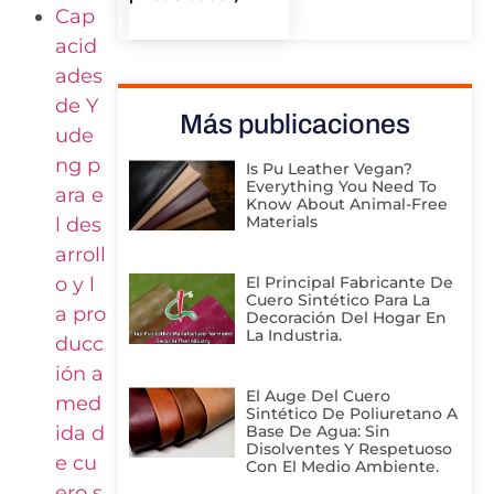
Cap
acid
ades
de Y
Más publicaciones
ude
ng p
Is Pu Leather Vegan?
Everything You Need To
ara e
Know About Animal-Free
Materials
l des
arroll
o y l
El Principal Fabricante De
Cuero Sintético Para La
a pro
Decoración Del Hogar En
La Industria.
ducc
ión a
El Auge Del Cuero
med
Sintético De Poliuretano A
ida d
Base De Agua: Sin
Disolventes Y Respetuoso
e cu
Con El Medio Ambiente.
ero s