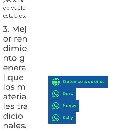
yectoria
de vuelo
estables.
3. Mej
or ren
dimie
nto g
enera
l que
Obtén cotizaciones
los m
Dora
ateria
les tra
Nancy
dicio
Kelly
nales.