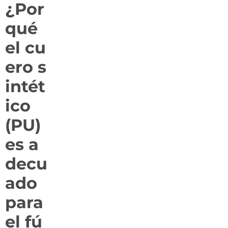
¿Por
qué
el cu
ero s
intét
ico
(PU)
es a
decu
ado
para
el fú