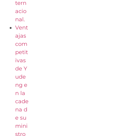
tern
acio
nal.
Vent
ajas
com
petit
ivas
de Y
ude
ng e
n la
cade
na d
e su
mini
stro