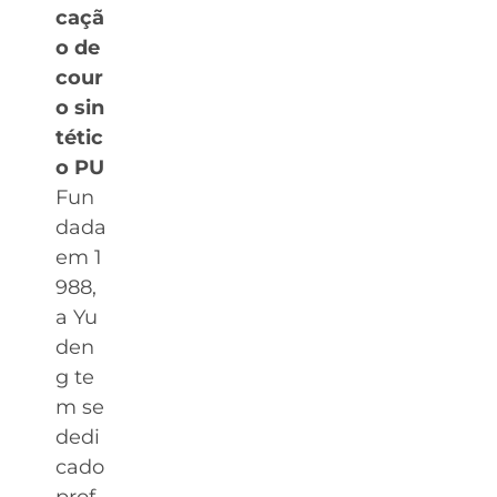
caçã
o de
cour
o sin
tétic
o PU
Fun
dada
em 1
988,
a Yu
den
g te
m se
dedi
cado