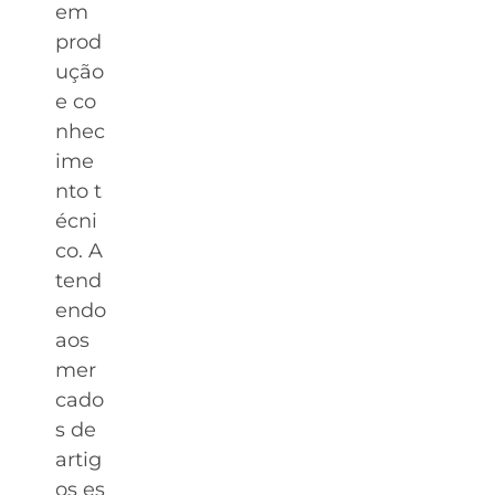
em
prod
ução
e co
nhec
ime
nto t
écni
co. A
tend
endo
aos
mer
cado
s de
artig
os es