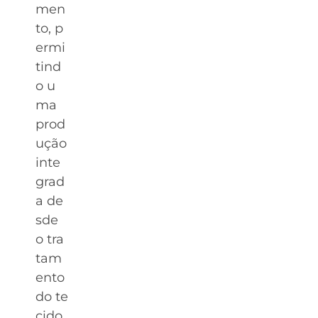
men
to, p
ermi
tind
o u
ma
prod
ução
inte
grad
a de
sde
o tra
tam
ento
do te
cido