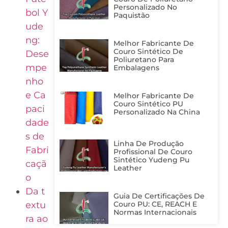
Personalizado No
bol Y
Paquistão
ude
ng:
Melhor Fabricante De
Couro Sintético De
Dese
Poliuretano Para
mpe
Embalagens
nho
e Ca
Melhor Fabricante De
Couro Sintético PU
paci
Personalizado Na China
dade
s de
Linha De Produção
Fabri
Profissional De Couro
Sintético Yudeng Pu
caçã
Leather
o
Da t
Guia De Certificações De
extu
Couro PU: CE, REACH E
Normas Internacionais
ra ao