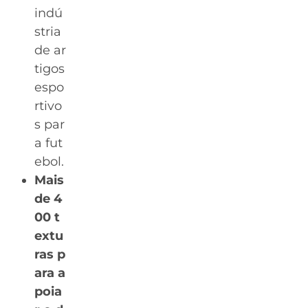
indú
stria
de ar
tigos
espo
rtivo
s par
a fut
ebol.
Mais
de 4
00 t
extu
ras p
ara a
poia