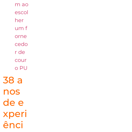
m ao
escol
her
um f
orne
cedo
r de
cour
o PU
38 a
nos
de e
xperi
ênci