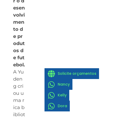
r o d
esen
volvi
men
to d
e pr
odut
os d
e fut
ebol.
A Yu
Solicite orçamentos
den
Nancy
g cri
ou u
Kelly
ma r
Dora
ica b
ibliot