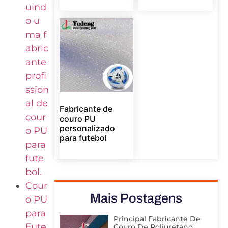
uind
o u
ma f
abric
ante
profi
ssion
al de
Fabricante de
cour
couro PU
personalizado
o PU
para futebol
para
fute
bol.
Cour
Mais Postagens
o PU
para
Principal Fabricante De
Fute
Couro De Poliuretano