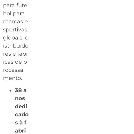
para fute
bol para
marcas e
sportivas
globais, d
istribuido
res e fábr
icas de p
rocessa
mento.
38 a
nos
dedi
cado
s à f
abri