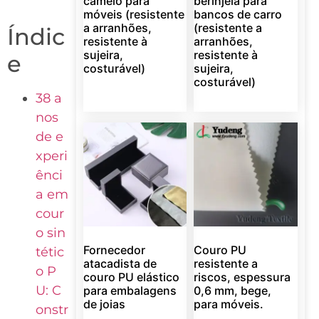
camelo para
berinjela para
móveis (resistente
bancos de carro
a arranhões,
(resistente a
Índic
resistente à
arranhões,
sujeira,
resistente à
e
costurável)
sujeira,
costurável)
38 a
nos
de e
xperi
ênci
a em
cour
o sin
Fornecedor
Couro PU
tétic
atacadista de
resistente a
o P
couro PU elástico
riscos, espessura
U: C
para embalagens
0,6 mm, bege,
de joias
para móveis.
onstr