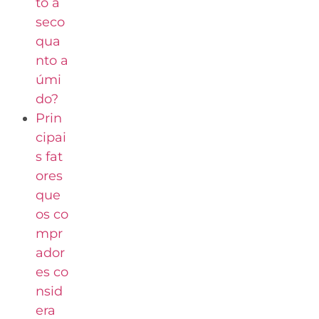
to a
seco
qua
nto a
úmi
do?
Prin
cipai
s fat
ores
que
os co
mpr
ador
es co
nsid
era