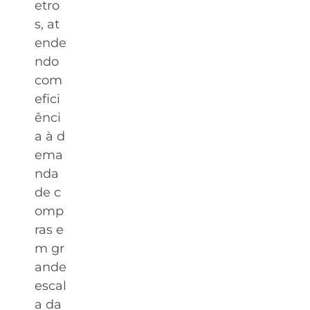
etro
s, at
ende
ndo
com
efici
ênci
a à d
ema
nda
de c
omp
ras e
m gr
ande
escal
a da