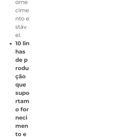
orne
cime
nto e
stáv
el.
10 lin
has
de p
rodu
ção
que
supo
rtam
o for
neci
men
to e