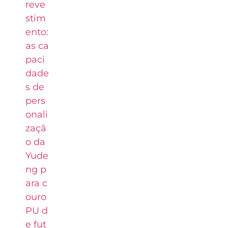
reve
stim
ento:
as ca
paci
dade
s de
pers
onali
zaçã
o da
Yude
ng p
ara c
ouro
PU d
e fut