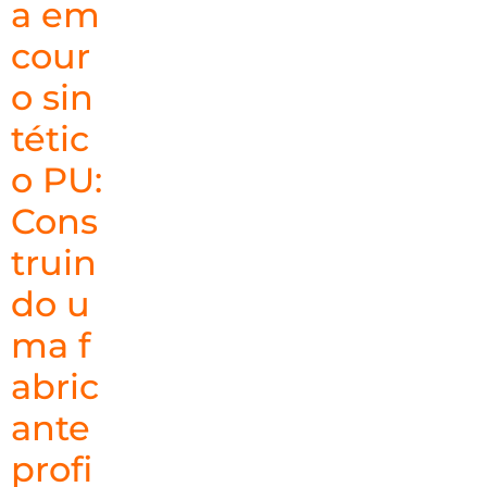
a em
cour
o sin
tétic
o PU:
Cons
truin
do u
ma f
abric
ante
profi