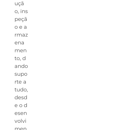
uçã
o, ins
peçã
o e a
rmaz
ena
men
to, d
ando
supo
rte a
tudo,
desd
e o d
esen
volvi
men