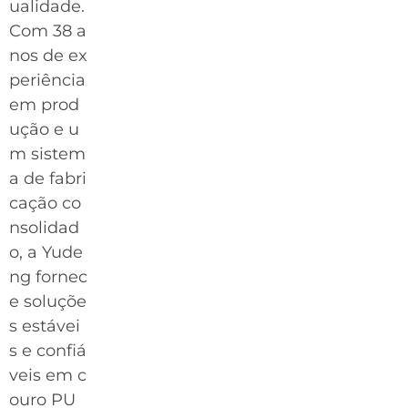
ualidade.
Com 38 a
nos de ex
periência
em prod
ução e u
m sistem
a de fabri
cação co
nsolidad
o, a Yude
ng fornec
e soluçõe
s estávei
s e confiá
veis em c
ouro PU