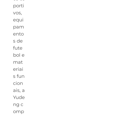
porti
vos,
equi
pam
ento
s de
fute
bol e
mat
eriai
s fun
cion
ais, a
Yude
ng c
omp