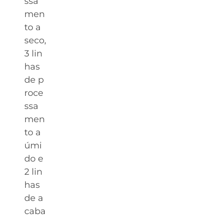
ssa
men
to a
seco,
3 lin
has
de p
roce
ssa
men
to a
úmi
do e
2 lin
has
de a
caba