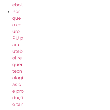
ebol.
Por
que
o co
uro
PU p
ara f
uteb
ol re
quer
tecn
ologi
as d
e pro
duçã
o tan