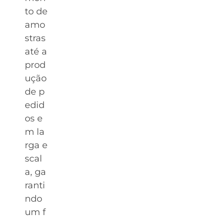
to de
amo
stras
até a
prod
ução
de p
edid
os e
m la
rga e
scal
a, ga
ranti
ndo
um f