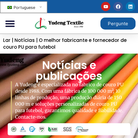
Portuguese
Pergunte
Lar
|
Notícias
|
O melhor fabricante e fornecedor de
couro PU para futebol
Notícias e
publicações
A Yudeng é especializada no fabrico de couro PU
desde 1988. Com uma fábrica de 100 000 m², 10
linhas de produção, uma produção diária de 150
000 m e soluções personalizadas de couro PU
para futebol, garantimos qualidade e fiabilidade.
Contacte-nos.