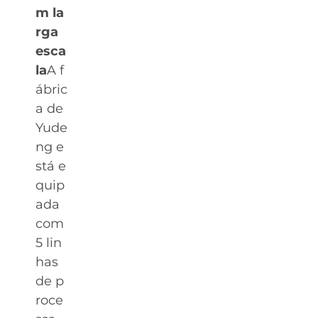
m la
rga
esca
la
A f
ábric
a de
Yude
ng e
stá e
quip
ada
com
5 lin
has
de p
roce