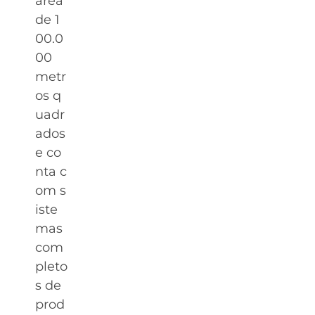
área
de 1
00.0
00
metr
os q
uadr
ados
e co
nta c
om s
iste
mas
com
pleto
s de
prod