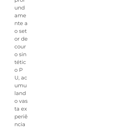
prof
und
ame
nte a
o set
or de
cour
o sin
tétic
o P
U, ac
umu
land
o vas
ta ex
periê
ncia