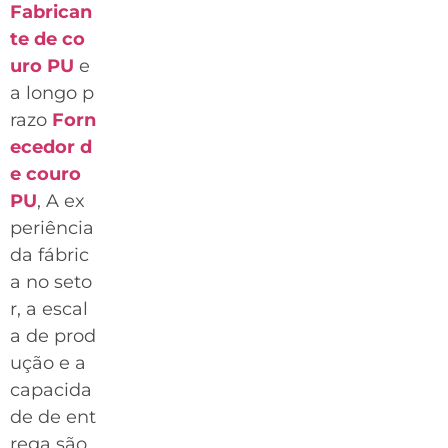
Fabrican
te de co
uro PU
e
a longo p
razo
Forn
ecedor d
e couro
PU
, A ex
periência
da fábric
a no seto
r, a escal
a de prod
ução e a
capacida
de de ent
rega são