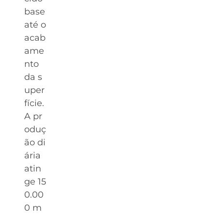
base
até o
acab
ame
nto
da s
uper
fície.
A pr
oduç
ão di
ária
atin
ge 15
0.00
0 m