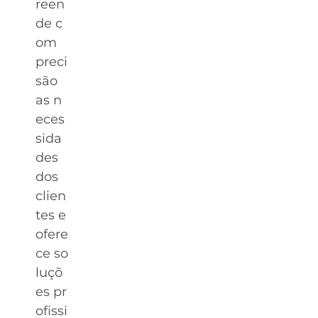
reen
de c
om
preci
são
as n
eces
sida
des
dos
clien
tes e
ofere
ce so
luçõ
es pr
ofissi