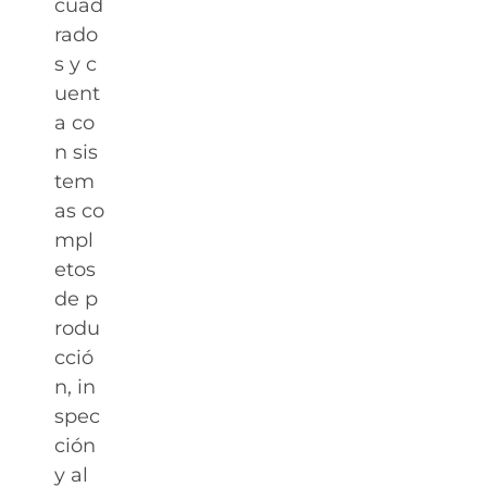
cuad
rado
s y c
uent
a co
n sis
tem
as co
mpl
etos
de p
rodu
cció
n, in
spec
ción
y al