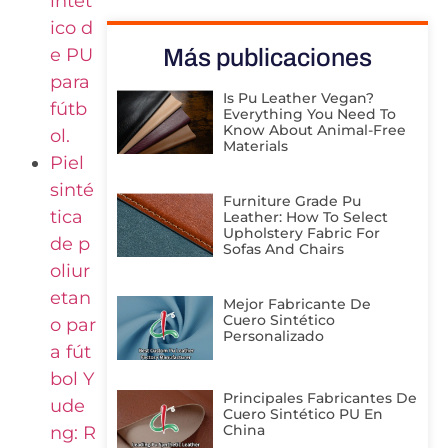
intét
ico d
e PU
Más publicaciones
para
Is Pu Leather Vegan?
fútb
Everything You Need To
Know About Animal-Free
ol.
Materials
Piel
sinté
Furniture Grade Pu
tica
Leather: How To Select
Upholstery Fabric For
de p
Sofas And Chairs
oliur
etan
Mejor Fabricante De
Cuero Sintético
o par
Personalizado
a fút
bol Y
Principales Fabricantes De
ude
Cuero Sintético PU En
China
ng: R