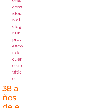
ores
cons
idera
n al
elegi
r un
prov
eedo
r de
cuer
o sin
tétic
o
38 a
ños
de e