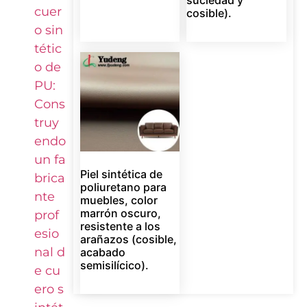
cuer
cosible).
o sin
tétic
o de
PU:
Cons
truy
endo
un fa
Piel sintética de
brica
poliuretano para
nte
muebles, color
marrón oscuro,
prof
resistente a los
esio
arañazos (cosible,
nal d
acabado
semisilícico).
e cu
ero s