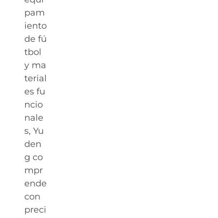
pam
iento
de fú
tbol
y ma
terial
es fu
ncio
nale
s, Yu
den
g co
mpr
ende
con
preci