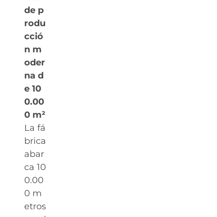
de p
rodu
cció
n m
oder
na d
e 10
0.00
0 m²
La fá
brica
abar
ca 10
0.00
0 m
etros