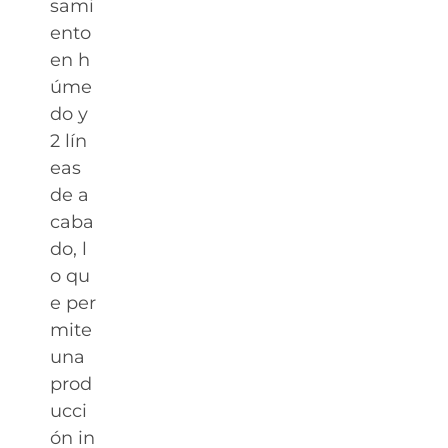
sami
ento
en h
úme
do y
2 lín
eas
de a
caba
do, l
o qu
e per
mite
una
prod
ucci
ón in