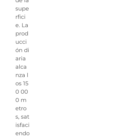
de la
supe
rfici
e. La
prod
ucci
ón di
aria
alca
nza l
os 15
0 00
0 m
etro
s, sat
isfaci
endo