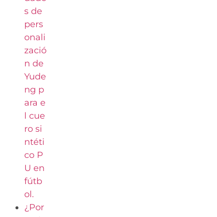
s de
pers
onali
zació
n de
Yude
ng p
ara e
l cue
ro si
ntéti
co P
U en
fútb
ol.
¿Por