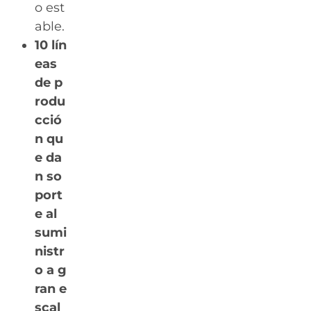
o est
able.
10 lín
eas
de p
rodu
cció
n qu
e da
n so
port
e al
sumi
nistr
o a g
ran e
scal