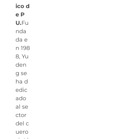
ico d
e P
U.
Fu
nda
da e
n 198
8, Yu
den
g se
ha d
edic
ado
al se
ctor
del c
uero