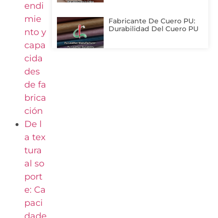
endi
mie
Fabricante De Cuero PU:
Durabilidad Del Cuero PU
nto y
capa
cida
des
de fa
brica
ción
De l
a tex
tura
al so
port
e: Ca
paci
dade