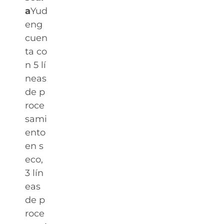
a
Yud
eng
cuen
ta co
n 5 lí
neas
de p
roce
sami
ento
en s
eco,
3 lín
eas
de p
roce