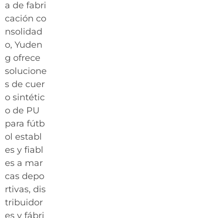
a de fabri
cación co
nsolidad
o, Yuden
g ofrece
solucione
s de cuer
o sintétic
o de PU
para fútb
ol establ
es y fiabl
es a mar
cas depo
rtivas, dis
tribuidor
es y fábri