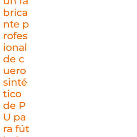
un fa
brica
nte p
rofes
ional
de c
uero
sinté
tico
de P
U pa
ra fút