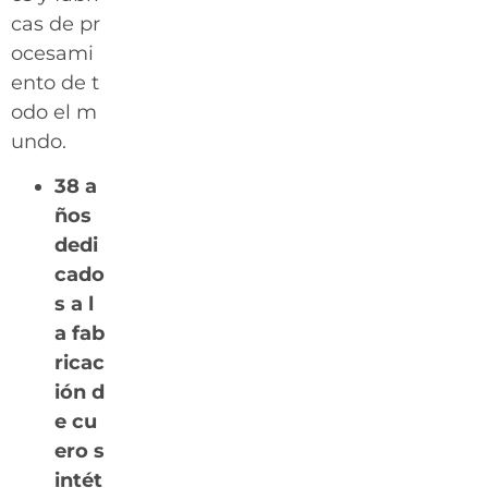
cas de pr
ocesami
ento de t
odo el m
undo.
38 a
ños
dedi
cado
s a l
a fab
ricac
ión d
e cu
ero s
intét