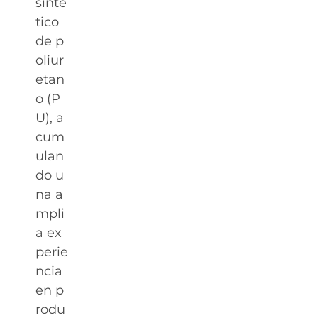
sinté
tico
de p
oliur
etan
o (P
U), a
cum
ulan
do u
na a
mpli
a ex
perie
ncia
en p
rodu