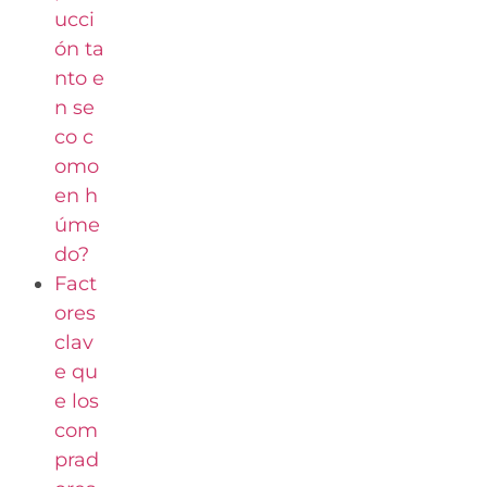
ucci
ón ta
nto e
n se
co c
omo
en h
úme
do?
Fact
ores
clav
e qu
e los
com
prad