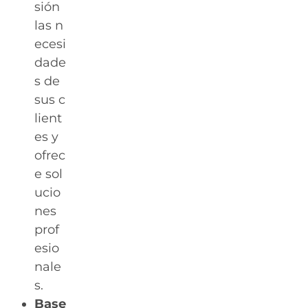
sión
las n
ecesi
dade
s de
sus c
lient
es y
ofrec
e sol
ucio
nes
prof
esio
nale
s.
Base