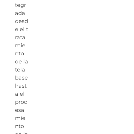
tegr
ada
desd
e el t
rata
mie
nto
de la
tela
base
hast
a el
proc
esa
mie
nto