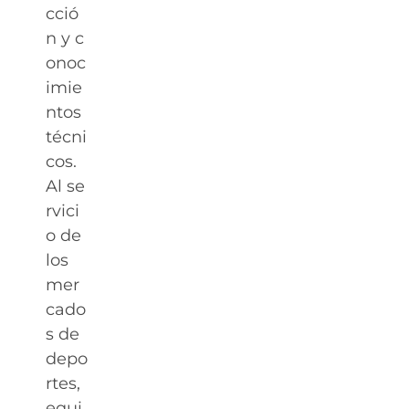
cció
n y c
onoc
imie
ntos
técni
cos.
Al se
rvici
o de
los
mer
cado
s de
depo
rtes,
equi