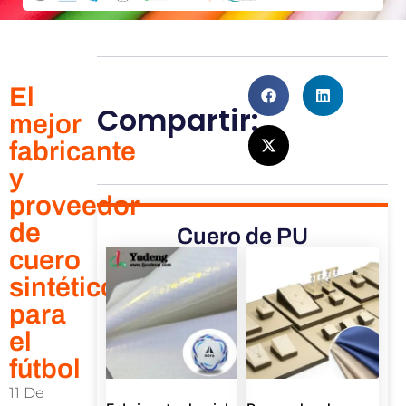
El
Compartir:
mejor
fabricante
y
proveedor
de
Cuero de PU
cuero
sintético
para
el
fútbol
11 De