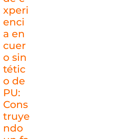
xperi
enci
a en
cuer
o sin
tétic
o de
PU:
Cons
truye
ndo