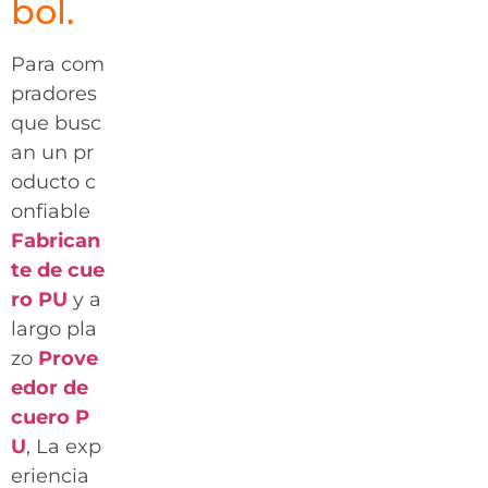
bol.
Para com
pradores
que busc
an un pr
oducto c
onfiable
Fabrican
te de cue
ro PU
y a
largo pla
zo
Prove
edor de
cuero P
U
, La exp
eriencia