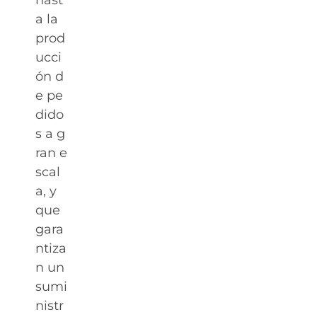
hast
a la
prod
ucci
ón d
e pe
dido
s a g
ran e
scal
a, y
que
gara
ntiza
n un
sumi
nistr