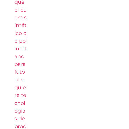
qué
el cu
ero s
intét
ico d
e pol
iuret
ano
para
fútb
ol re
quie
re te
cnol
ogía
s de
prod