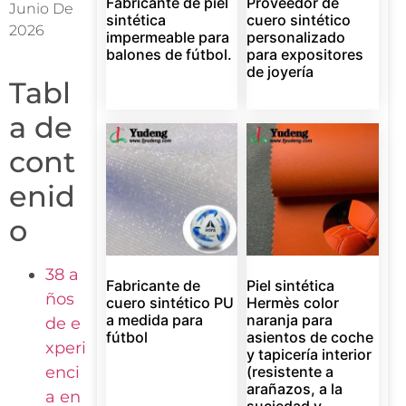
Fabricante de piel
Proveedor de
Junio De
sintética
cuero sintético
2026
impermeable para
personalizado
balones de fútbol.
para expositores
de joyería
Tabl
a de
cont
enid
o
38 a
Fabricante de
Piel sintética
ños
cuero sintético PU
Hermès color
a medida para
naranja para
de e
fútbol
asientos de coche
xperi
y tapicería interior
enci
(resistente a
arañazos, a la
a en
suciedad y