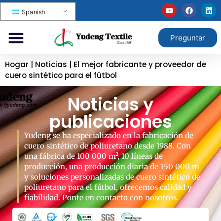
Spanish
Preguntar
Hogar
|
Noticias
|
El mejor fabricante y proveedor de
cuero sintético para el fútbol
Noticias y
publicaciones
Yudeng se ha especializado en la fabricación de
cuero sintético de poliuretano desde 1988. Con
una fábrica de 100 000 m², 10 líneas de
producción, una producción diaria de 150 000 m
y soluciones personalizadas de cuero sintético de
poliuretano para el fútbol, ofrecemos calidad y
fiabilidad. Ponte en contacto con nosotros.