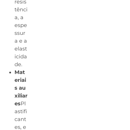
resis
tênci
a, a
espe
ssur
a e a
elast
icida
de.
Mat
eriai
s au
xiliar
es
Pl
astifi
cant
es, e