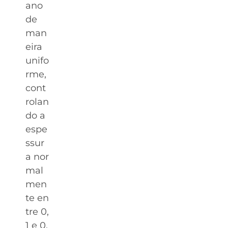
ano
de
man
eira
unifo
rme,
cont
rolan
do a
espe
ssur
a nor
mal
men
te en
tre 0,
1 e 0,