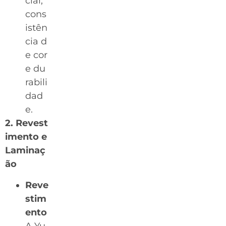
cial,
cons
istên
cia d
e cor
e du
rabili
dad
e.
2. Revest
imento e
Laminaç
ão
Reve
stim
ento
A Yu