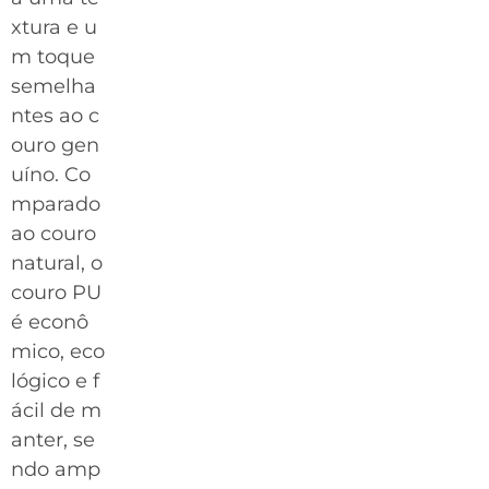
xtura e u
m toque
semelha
ntes ao c
ouro gen
uíno. Co
mparado
ao couro
natural, o
couro PU
é econô
mico, eco
lógico e f
ácil de m
anter, se
ndo amp