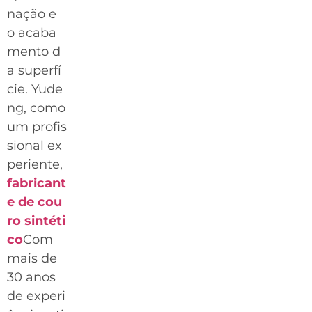
nação e
o acaba
mento d
a superfí
cie. Yude
ng, como
um profis
sional ex
periente,
fabricant
e de cou
ro sintéti
co
Com
mais de
30 anos
de experi