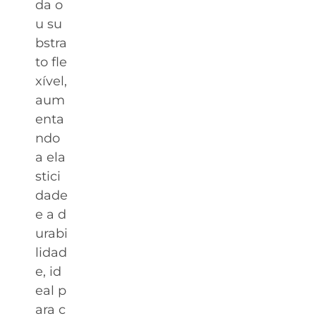
da o
u su
bstra
to fle
xível,
aum
enta
ndo
a ela
stici
dade
e a d
urabi
lidad
e, id
eal p
ara c