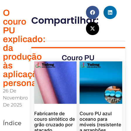
O
Compartilhar:
couro
PU
explicado:
da
produção
Couro PU
às
aplicações
personalizadas
26 De
Novembro
De 2025
Fabricante de
Couro PU azul
couro sintético de
oceano para
Índice
grão cruzado por
móveis (resistente
atacado
a arranhões,