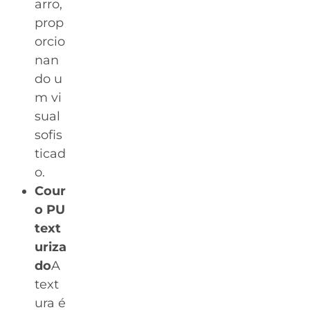
arro,
prop
orcio
nan
do u
m vi
sual
sofis
ticad
o.
Cour
o PU
text
uriza
do
A
text
ura é