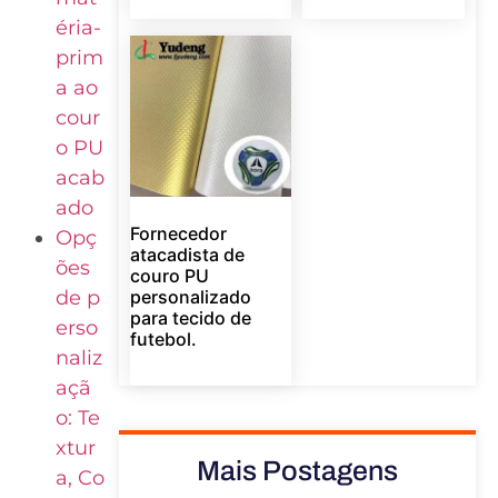
éria-
prim
a ao
cour
o PU
acab
ado
Fornecedor
Opç
atacadista de
ões
couro PU
de p
personalizado
para tecido de
erso
futebol.
naliz
açã
o: Te
xtur
Mais Postagens
a, Co