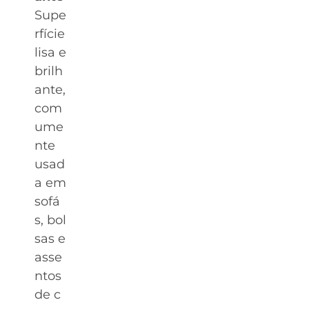
Supe
rfície
lisa e
brilh
ante,
com
ume
nte
usad
a em
sofá
s, bol
sas e
asse
ntos
de c