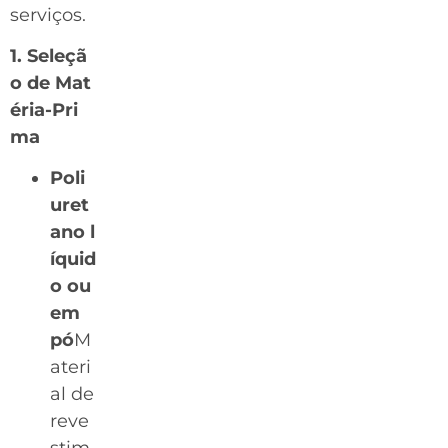
serviços.
1. Seleçã
o de Mat
éria-Pri
ma
Poli
uret
ano l
íquid
o ou
em
pó
M
ateri
al de
reve