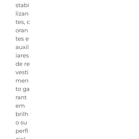
stabi
lizan
tes, c
oran
tes e
auxil
iares
de re
vesti
men
to ga
rant
em
brilh
o su
perfi