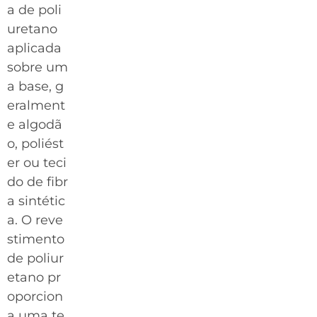
a de poli
uretano
aplicada
sobre um
a base, g
eralment
e algodã
o, poliést
er ou teci
do de fibr
a sintétic
a. O reve
stimento
de poliur
etano pr
oporcion
a uma te