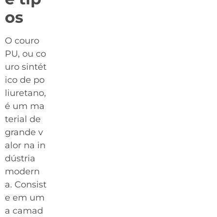
os
O couro
PU, ou co
uro sintét
ico de po
liuretano,
é um ma
terial de
grande v
alor na in
dústria
modern
a. Consist
e em um
a camad