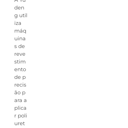
den
g util
iza
máq
uina
s de
reve
stim
ento
de p
recis
ão p
ara a
plica
r poli
uret