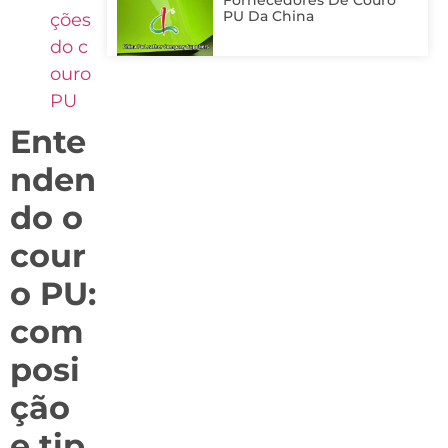
Fornecedores De Couro
PU Da China
ções
do c
ouro
PU
Ente
nden
do o
cour
o PU:
com
posi
ção
e tip