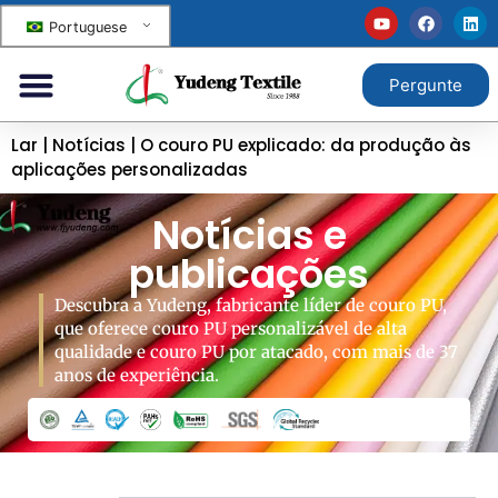
Portuguese
Pergunte
Lar
|
Notícias
|
O couro PU explicado: da produção às
aplicações personalizadas
Notícias e
publicações
Descubra a Yudeng, fabricante líder de couro PU,
que oferece couro PU personalizável de alta
qualidade e couro PU por atacado, com mais de 37
anos de experiência.