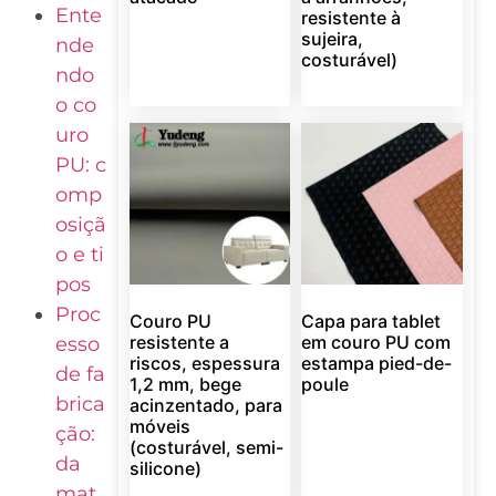
Ente
resistente à
sujeira,
nde
costurável)
ndo
o co
uro
PU: c
omp
osiçã
o e ti
pos
Proc
Couro PU
Capa para tablet
resistente a
em couro PU com
esso
riscos, espessura
estampa pied-de-
de fa
1,2 mm, bege
poule
brica
acinzentado, para
móveis
ção:
(costurável, semi-
da
silicone)
mat