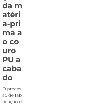
da m
atéri
a-pri
ma a
o co
uro
PU a
caba
do
O proces
so de fab
ricação d