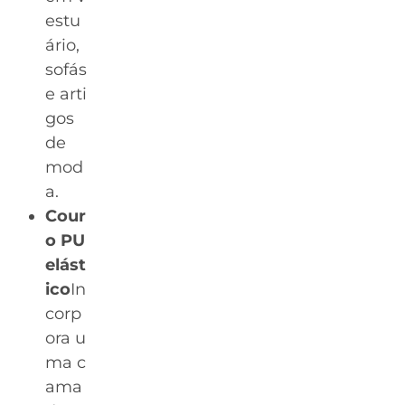
estu
ário,
sofás
e arti
gos
de
mod
a.
Cour
o PU
elást
ico
In
corp
ora u
ma c
ama