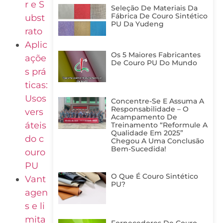
r e S
Seleção De Materiais Da
Fábrica De Couro Sintético
ubst
PU Da Yudeng
rato
Aplic
Os 5 Maiores Fabricantes
açõe
De Couro PU Do Mundo
s prá
ticas:
Usos
Concentre-Se E Assuma A
Responsabilidade – O
vers
Acampamento De
áteis
Treinamento “Reformule A
Qualidade Em 2025”
do c
Chegou A Uma Conclusão
Bem-Sucedida!
ouro
PU
O Que É Couro Sintético
Vant
PU?
agen
s e li
mita