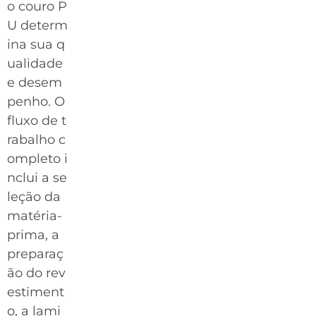
o couro P
U determ
ina sua q
ualidade
e desem
penho. O
fluxo de t
rabalho c
ompleto i
nclui a se
leção da
matéria-
prima, a
preparaç
ão do rev
estiment
o, a lami