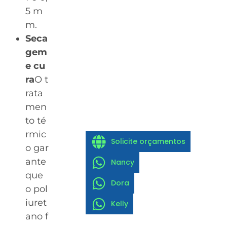
5 m
m.
Seca
gem
e cu
ra
O t
rata
men
to té
rmic
Solicite orçamentos
o gar
ante
Nancy
que
Dora
o pol
iuret
Kelly
ano f