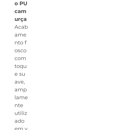
o PU
cam
urça
Acab
ame
nto f
osco
com
toqu
e su
ave,
amp
lame
nte
utiliz
ado
em v