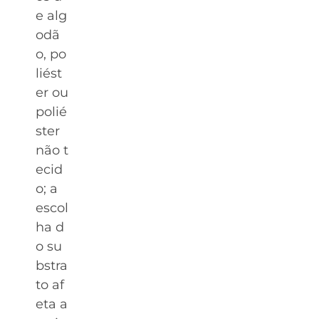
e alg
odã
o, po
liést
er ou
polié
ster
não t
ecid
o; a
escol
ha d
o su
bstra
to af
eta a