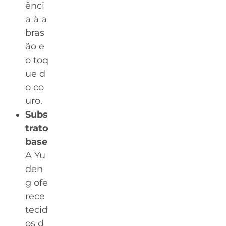
ênci
a à a
bras
ão e
o toq
ue d
o co
uro.
Subs
trato
base
A Yu
den
g ofe
rece
tecid
os d