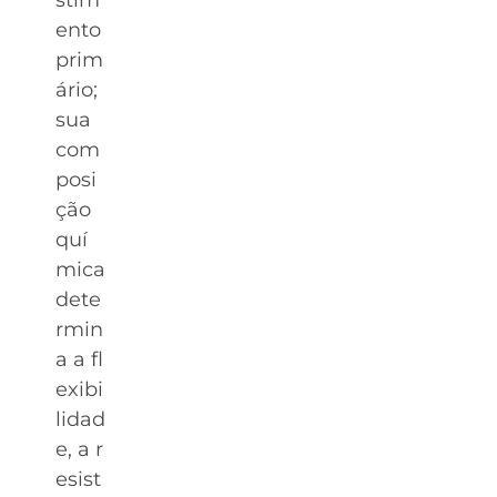
stim
ento
prim
ário;
sua
com
posi
ção
quí
mica
dete
rmin
a a fl
exibi
lidad
e, a r
esist