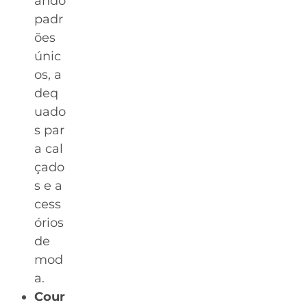
ando
padr
ões
únic
os, a
deq
uado
s par
a cal
çado
s e a
cess
órios
de
mod
a.
Cour