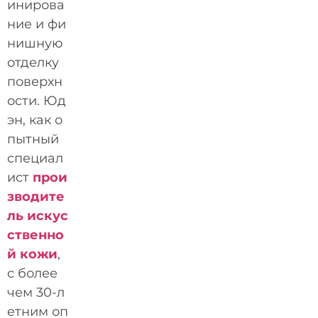
инирова
ние и фи
нишную
отделку
поверхн
ости. Юд
эн, как о
пытный
специал
ист
прои
зводите
ль искус
ственно
й кожи
,
с более
чем 30-л
етним оп