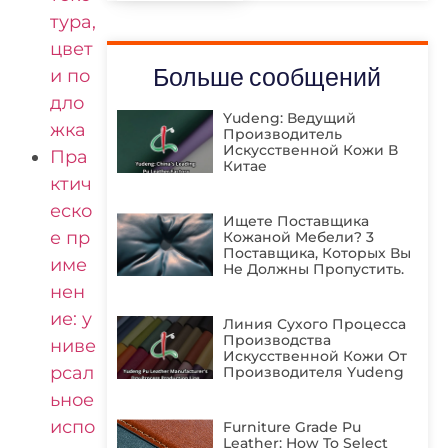
тура,
цвет
Больше сообщений
и по
дло
Yudeng: Ведущий
жка
Производитель
Искусственной Кожи В
Пра
Китае
ктич
еско
Ищете Поставщика
е пр
Кожаной Мебели? 3
Поставщика, Которых Вы
име
Не Должны Пропустить.
нен
ие: у
Линия Сухого Процесса
Производства
ниве
Искусственной Кожи От
рсал
Производителя Yudeng
ьное
испо
Furniture Grade Pu
Leather: How To Select