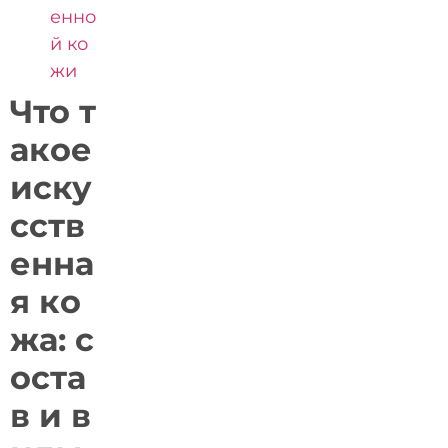
енно
й ко
жи
Что т
акое
иску
сств
енна
я ко
жа: с
оста
в и в