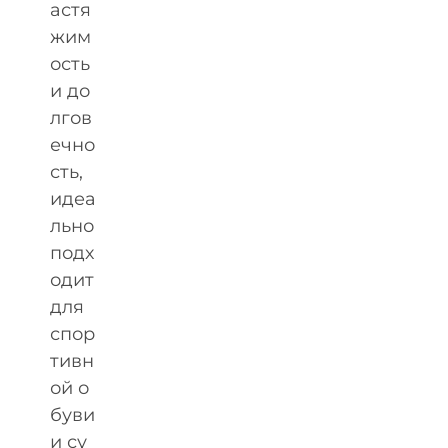
астя
жим
ость
и до
лгов
ечно
сть,
идеа
льно
подх
одит
для
спор
тивн
ой о
буви
и су