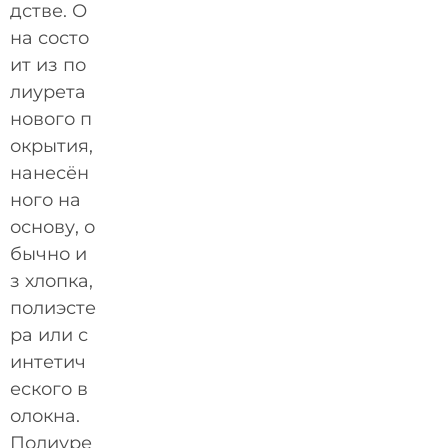
дстве. О
на состо
ит из по
лиурета
нового п
окрытия,
нанесён
ного на
основу, о
бычно и
з хлопка,
полиэсте
ра или с
интетич
еского в
олокна.
Полиуре