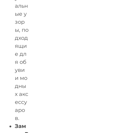
альн
ые у
зор
ы, по
дход
ящи
е дл
я об
уви
и мо
дны
х акс
ессу
аро
в.
Зам