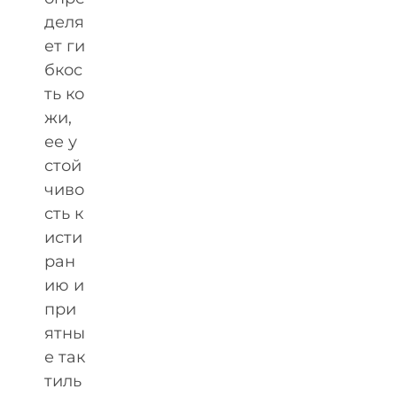
деля
ет ги
бкос
ть ко
жи,
ее у
стой
чиво
сть к
исти
ран
ию и
при
ятны
е так
тиль