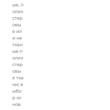
ые, п
олиэ
стер
овы
е ил
и не
ткан
ые п
олиэ
стер
овы
е тка
ни; в
ыбо
р ос
нов