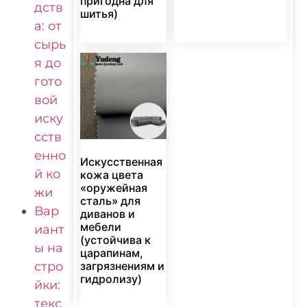
пригодна для
дств
шитья)
а: от
сырь
я до
гото
вой
иску
сств
енно
Искусственная
й ко
кожа цвета
«оружейная
жи
сталь» для
Вар
диванов и
мебели
иант
(устойчива к
ы на
царапинам,
стро
загрязнениям и
гидролизу)
йки:
текс