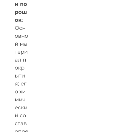
и по
рош
ок
:
Осн
овно
й ма
тери
ал п
окр
ыти
я; ег
о хи
мич
ески
й со
став
опре