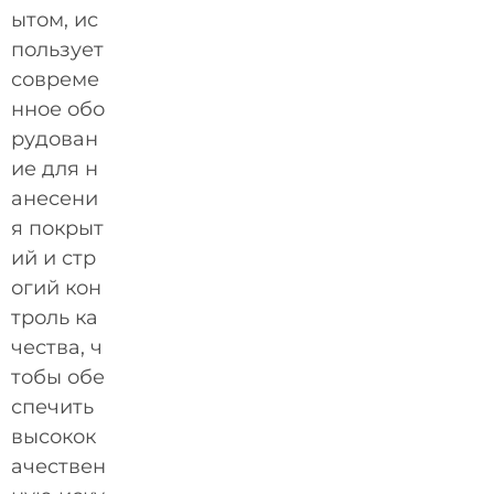
ытом, ис
пользует
совреме
нное обо
рудован
ие для н
анесени
я покрыт
ий и стр
огий кон
троль ка
чества, ч
тобы обе
спечить
высокок
ачествен