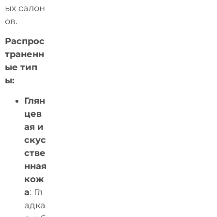
ых салон
ов.
Распрос
траненн
ые тип
ы:
Глян
цев
ая и
скус
стве
нная
кож
а
: Гл
адка