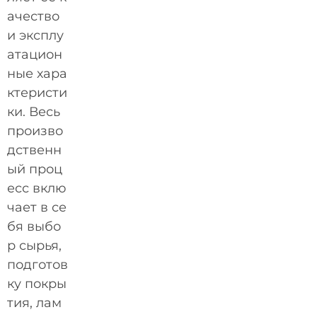
ачество
и эксплу
атацион
ные хара
ктеристи
ки. Весь
произво
дственн
ый проц
есс вклю
чает в се
бя выбо
р сырья,
подготов
ку покры
тия, лам