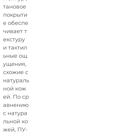
тановое
покрыти
е обеспе
чивает т
екстуру
и тактил
ьные ощ
ущения,
схожие с
натураль
ной кож
ей. По ср
авнению
с натура
льной ко
жей, ПУ-