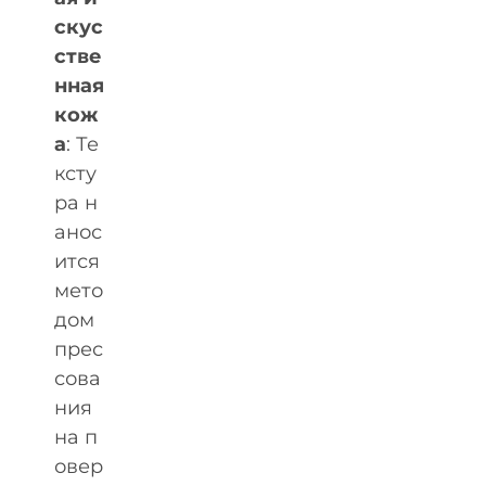
скус
стве
нная
кож
а
: Те
ксту
ра н
анос
ится
мето
дом
прес
сова
ния
на п
овер