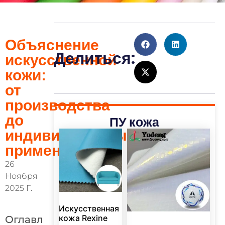
Объяснение
Делиться:
искусственной
кожи:
от
производства
до
ПУ кожа
индивидуальных
применений
26
Ноября
2025 Г.
Искусственная
кожа Rexine
Оглавл