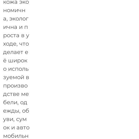
кожа эко
номичн
а, эколог
ична и п
роста в у
ходе, что
делает е
ё широк
о исполь
зуемой в
произво
дстве ме
бели, од
ежды, об
уви, сум
ок и авто
мобильн