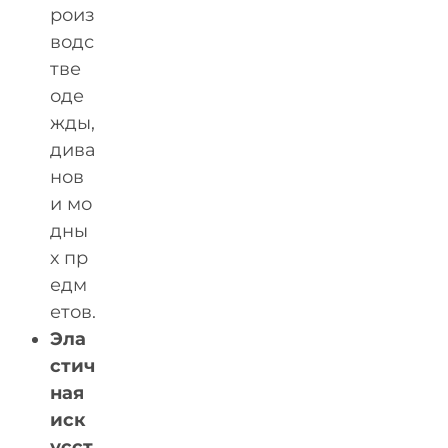
роиз
водс
тве
оде
жды,
дива
нов
и мо
дны
х пр
едм
етов.
Эла
стич
ная
иск
усст