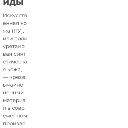
иды
Искусств
енная ко
жа (ПУ),
или поли
уретано
вая синт
етическа
я кожа,
— чрезв
ычайно
ценный
материа
л в совр
еменном
произво