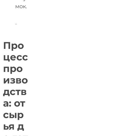
мок.
Про
цесс
про
изво
дств
а: от
сыр
ья д