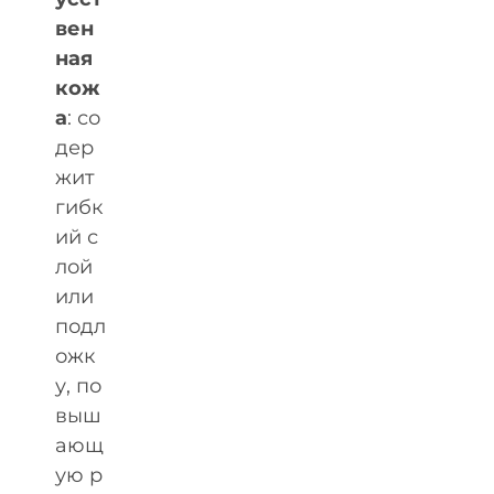
вен
ная
кож
а
: со
дер
жит
гибк
ий с
лой
или
подл
ожк
у, по
выш
ающ
ую р