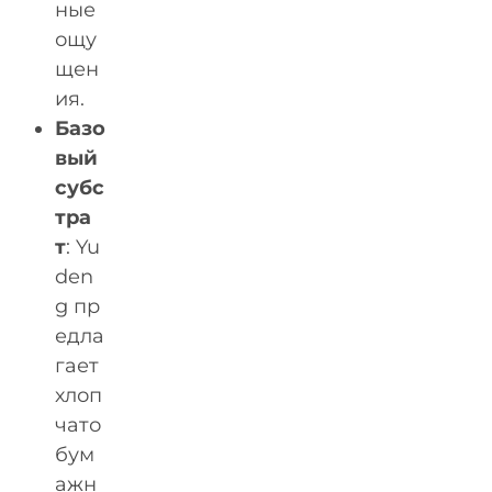
ные
ощу
щен
ия.
Базо
вый
субс
тра
т
: Yu
den
g пр
едла
гает
хлоп
чато
бум
ажн