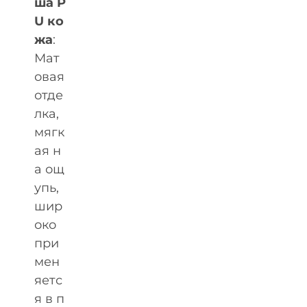
ша P
U ко
жа
:
Мат
овая
отде
лка,
мягк
ая н
а ощ
упь,
шир
око
при
мен
яетс
я в п