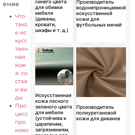
синего цвета
Производитель
ение
для обивки
водонепроницаемой
мебели
искусственной
Что
(диваны,
кожи для
тако
кровати,
футбольных мячей
шкафы и т. д.)
е ис
кусс
твен
ная
кож
а: со
став
и ви
Искусственная
ды
кожа лесного
Про
зеленого цвета
Производитель
для мебели
полиуретановой
цесс
(устойчива к
кожи для диванов
про
царапинам,
загрязнениям,
изво