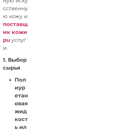
ную иску
сственну
ю кожу и
поставщ
ик кожи
pu
услуг
и.
1. Выбор
сырья
Пол
иур
етан
овая
жид
кост
ь ил