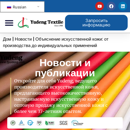
Russian
Запросить
информацию
Дом
|
Новости
|
Объяснение искусственной кожи: от
производства до индивидуальных применений
Новости и
публикации
Откройте для себя Yudeng, ведущего
производителя искусственной кожи,
предлагающего высококачественную,
настраиваемую искусственную кожу и
оптовую продажу искусственной кожи с
более чем 37-летним опытом.