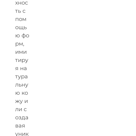
хнос
ть с
пом
ощь
ю фо
рм,
ими
тиру
я на
тура
льну
ю ко
жу и
ли с
озда
вая
уник