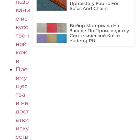
льзо
Upholstery Fabric For
Sofas And Chairs
вани
е ис
Выбор Материала На
кусс
Заводе По Производству
твен
Синтетической Кожи
Yudeng PU
ной
кож
и
Пре
иму
щес
тва
и не
дост
атки
иску
сств