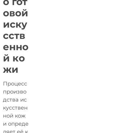
о гот
овой
иску
сств
енно
й ко
жи
Процесс
произво
дства ис
кусствен
ной кож
и опреде
ляет её к