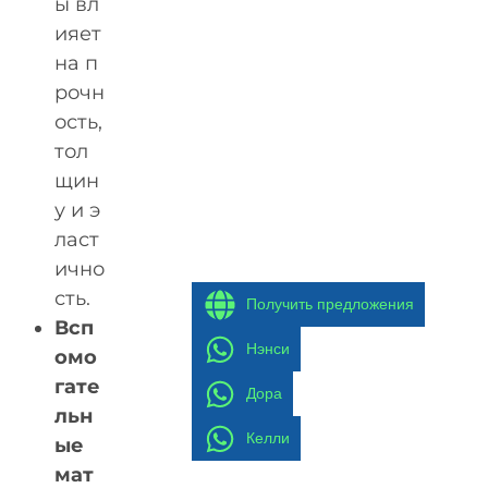
ы вл
ияет
на п
рочн
ость,
тол
щин
у и э
ласт
ично
сть.
Получить предложения
Всп
Нэнси
омо
гате
Дора
льн
Келли
ые
мат