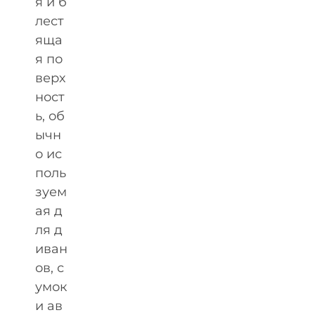
я и б
лест
яща
я по
верх
ност
ь, об
ычн
о ис
поль
зуем
ая д
ля д
иван
ов, с
умок
и ав