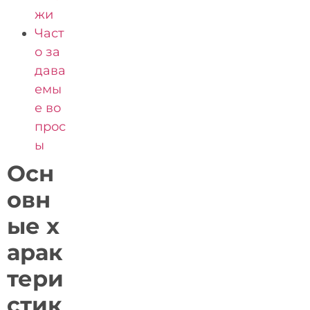
жи
Част
о за
дава
емы
е во
прос
ы
Осн
овн
ые х
арак
тери
стик