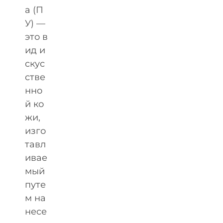
а (П
У) —
это в
ид и
скус
стве
нно
й ко
жи,
изго
тавл
ивае
мый
путе
м на
несе