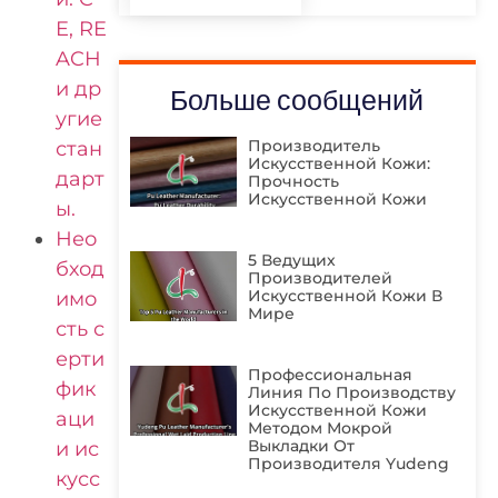
E, RE
ACH
и др
Больше сообщений
угие
Производитель
стан
Искусственной Кожи:
дарт
Прочность
Искусственной Кожи
ы.
Нео
5 Ведущих
бход
Производителей
Искусственной Кожи В
имо
Мире
сть с
ерти
Профессиональная
фик
Линия По Производству
Искусственной Кожи
аци
Методом Мокрой
Выкладки От
и ис
Производителя Yudeng
кусс