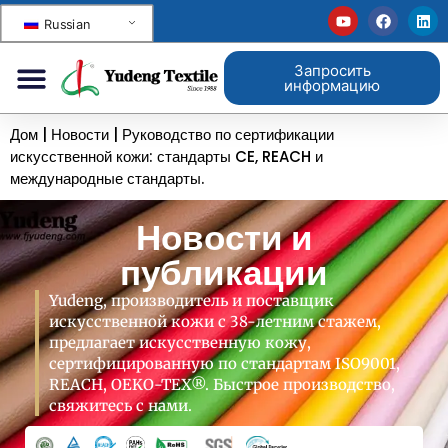
Russian
Запросить
информацию
Дом
|
Новости
|
Руководство по сертификации
искусственной кожи: стандарты CE, REACH и
международные стандарты.
Новости и
публикации
Yudeng, производитель и поставщик
искусственной кожи с 38-летним стажем,
предлагает искусственную кожу,
сертифицированную по стандартам ISO9001,
REACH, OEKO-TEX®. Быстрое производство,
свяжитесь с нами.