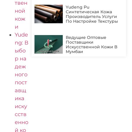
твен
Yudeng Pu
ной
Синтетическая Кожа
Производитель Услуги
кож
По Настройке Текстуры
и
Yude
Ведущие Оптовые
ng: В
Поставщики
Искусственной Кожи В
ыбо
Мумбаи
р на
деж
ного
пост
авщ
ика
иску
сств
енно
й ко