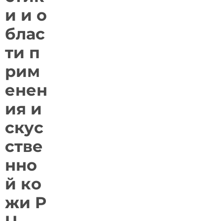
и и о
блас
ти п
рим
енен
ия и
скус
стве
нно
й ко
жи P