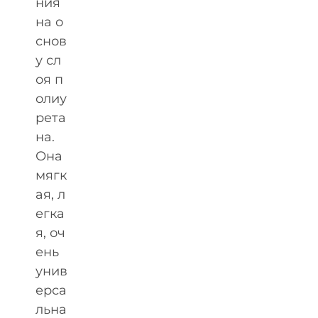
ния
на о
снов
у сл
оя п
олиу
рета
на.
Она
мягк
ая, л
егка
я, оч
ень
унив
ерса
льна