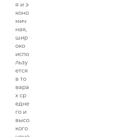
я и э
коно
мич
ная,
шир
око
испо
льзу
ется
в то
вара
х ср
едне
го и
высо
кого
цено