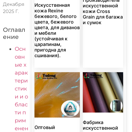
Декабря
Искусственная
искусственной
кожа Rexine
кожи Cross
2025 Г.
бежевого, белого
Grain для багажа
цвета, бежевого
и сумок
цвета, для диванов
Оглавл
и мебели
ение
(устойчивая к
царапинам,
Осн
пригодна для
сшивания).
овн
ые х
арак
тери
стик
и и о
блас
ти п
рим
Фабрика
Оптовый
искусственной
енен