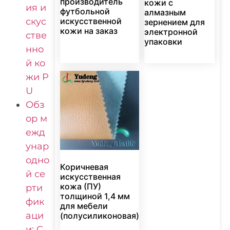
производитель
кожи с
ия и
футбольной
алмазным
скус
искусственной
зернением для
кожи на заказ
электронной
стве
упаковки
нно
й ко
жи P
U
Обз
ор м
ежд
унар
одно
Коричневая
й се
искусственная
кожа (ПУ)
рти
толщиной 1,4 мм
фик
для мебели
аци
(полусиликоновая)
и: C