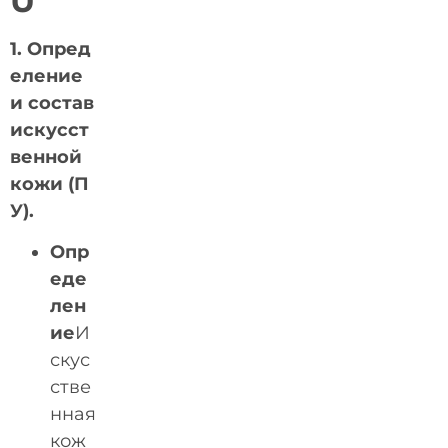
U
1. Опред
еление
и состав
искусст
венной
кожи (П
У).
Опр
еде
лен
ие
И
скус
стве
нная
кож